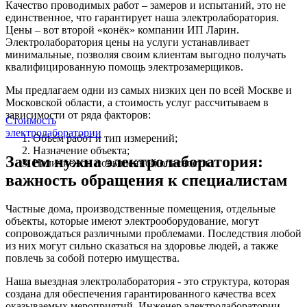
Качество проводимых работ – замеров и испытаний, это не
единственное, что гарантирует наша электролаборатория.
Цены – вот второй «конёк» компании ИП Ларин.
Электролаборатория цены на услуги устанавливает
минимальные, позволяя своим клиентам выгодно получать
квалифицированную помощь электрозамерщиков.
Мы предлагаем одни из самых низких цен по всей Москве и
Московской области, а стоимость услуг рассчитываем в
зависимости от ряда факторов:
Стоимость
электролаборатории
Объём работ и тип измерений;
Назначение объекта;
Зачем нужна электролаборатория:
Наличие зон повышенной опасности.
важность обращения к специалистам
Частные дома, производственные помещения, отдельные
объекты, которые имеют электрооборудование, могут
сопровождаться различными проблемами. Последствия любой
из них могут сильно сказаться на здоровье людей, а также
повлечь за собой потерю имущества.
Наша выездная электролаборатория - это структура, которая
создана для обеспечения гарантированного качества всех
оказываемых мероприятий. Инженер электролаборатории