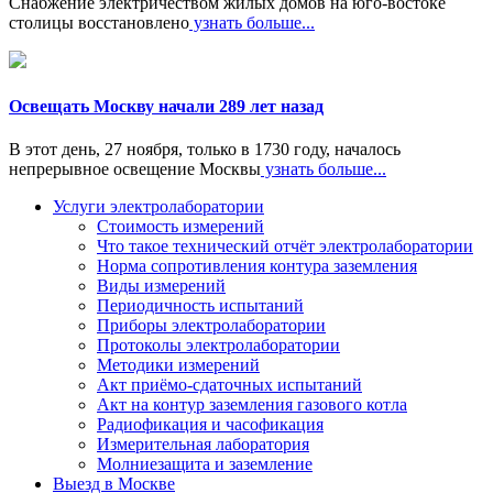
Снабжение электричеством жилых домов на юго-востоке
столицы восстановлено
узнать больше...
Освещать Москву начали 289 лет назад
В этот день, 27 ноября, только в 1730 году, началось
непрерывное освещение Москвы
узнать больше...
Услуги электролаборатории
Стоимость измерений
Что такое технический отчёт электролаборатории
Норма сопротивления контура заземления
Виды измерений
Периодичность испытаний
Приборы электролаборатории
Протоколы электролаборатории
Методики измерений
Акт приёмо-сдаточных испытаний
Акт на контур заземления газового котла
Радиофикация и часофикация
Измерительная лаборатория
Молниезащита и заземление
Выезд в Москве