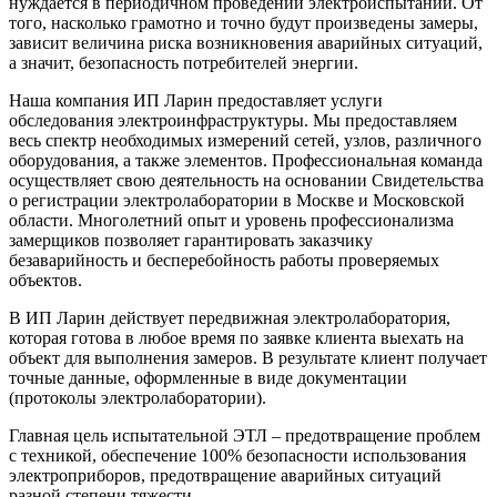
нуждается в периодичном проведении электроиспытаний. От
того, насколько грамотно и точно будут произведены замеры,
зависит величина риска возникновения аварийных ситуаций,
а значит, безопасность потребителей энергии.
Наша компания ИП Ларин предоставляет услуги
обследования электроинфраструктуры. Мы предоставляем
весь спектр необходимых измерений сетей, узлов, различного
оборудования, а также элементов. Профессиональная команда
осуществляет свою деятельность на основании Свидетельства
о регистрации электролаборатории в Москве и Московской
области. Многолетний опыт и уровень профессионализма
замерщиков позволяет гарантировать заказчику
безаварийность и бесперебойность работы проверяемых
объектов.
В ИП Ларин действует передвижная электролаборатория,
которая готова в любое время по заявке клиента выехать на
объект для выполнения замеров. В результате клиент получает
точные данные, оформленные в виде документации
(протоколы электролаборатории).
Главная цель испытательной ЭТЛ – предотвращение проблем
с техникой, обеспечение 100% безопасности использования
электроприборов, предотвращение аварийных ситуаций
разной степени тяжести.