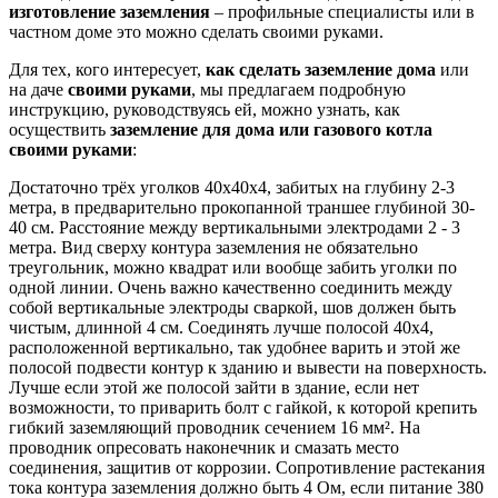
изготовление заземления
– профильные специалисты или в
частном доме
это можно сделать своими руками.
Для тех, кого интересует,
как сделать заземление дома
или
на даче
своими руками
, мы предлагаем подробную
инструкцию, руководствуясь ей, можно узнать, как
осуществить
заземление для дома или газового котла
своими руками
:
Достаточно трёх уголков 40х40х4, забитых на глубину 2-3
метра, в предварительно прокопанной траншее глубиной 30-
40 см. Расстояние между вертикальными электродами 2 - 3
метра. Вид сверху контура заземления не обязательно
треугольник, можно квадрат или вообще забить уголки по
одной линии. Очень важно качественно соединить между
собой вертикальные электроды сваркой, шов должен быть
чистым, длинной 4 см. Соединять лучше полосой 40х4,
расположенной вертикально, так удобнее варить и этой же
полосой подвести контур к зданию и вывести на поверхность.
Лучше если этой же полосой зайти в здание, если нет
возможности, то приварить болт с гайкой, к которой крепить
гибкий заземляющий проводник сечением 16 мм². На
проводник опреcовать наконечник и смазать место
соединения, защитив от коррозии. Сопротивление растекания
тока контура заземления должно быть 4 Ом, если питание 380