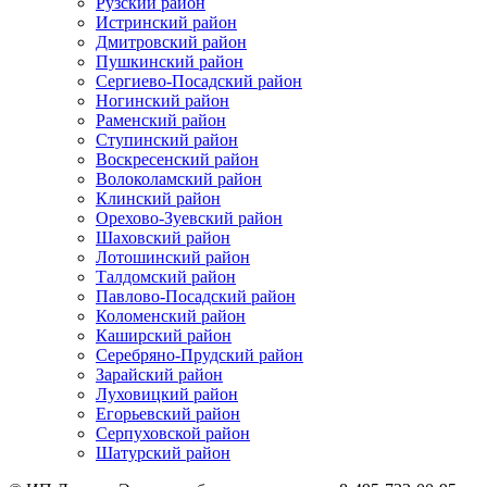
Рузский район
Истринский район
Дмитровский район
Пушкинский район
Сергиево-Посадский район
Ногинский район
Раменский район
Ступинский район
Воскресенский район
Волоколамский район
Клинский район
Орехово-Зуевский район
Шаховский район
Лотошинский район
Талдомский район
Павлово-Посадский район
Коломенский район
Каширский район
Серебряно-Прудский район
Зарайский район
Луховицкий район
Егорьевский район
Серпуховской район
Шатурский район