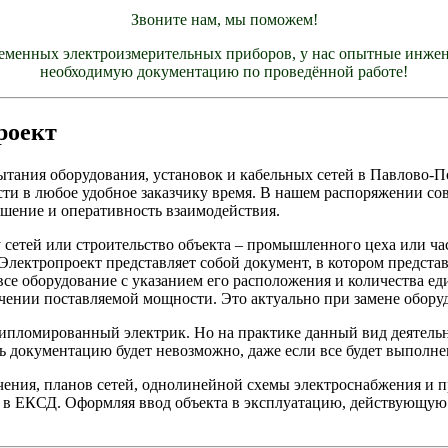
Звоните нам, мы поможем!
еменных электроизмерительных приборов, у нас опытные инжен
необходимую документацию по проведённой работе!
роект
тания оборудования, установок и кабельных сетей в Павлово-
сти в любое удобное заказчику время. В нашем распоряжении с
шение и оперативность взаимодействия.
сетей или строительство объекта – промышленного цеха или час
Электропроект представляет собой документ, в котором предста
все оборудование с указанием его расположения и количества 
ичении поставляемой мощности. Это актуально при замене обору
ипломированный электрик. Но на практике данный вид деятельн
ть документацию будет невозможно, даже если все будет выполне
ничения, планов сетей, однолинейной схемы электроснабжения и
 в ЕКСД. Оформляя ввод объекта в эксплуатацию, действующую 