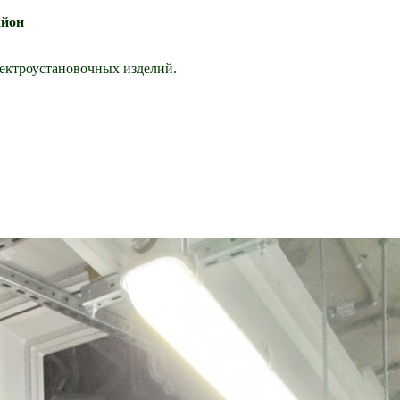
айон
лектроустановочных изделий.