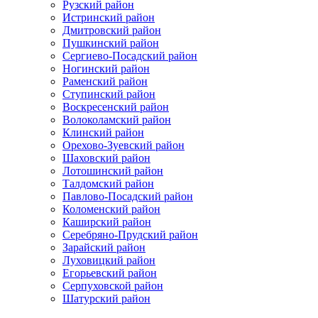
Рузский район
Истринский район
Дмитровский район
Пушкинский район
Сергиево-Посадский район
Ногинский район
Раменский район
Ступинский район
Воскресенский район
Волоколамский район
Клинский район
Орехово-Зуевский район
Шаховский район
Лотошинский район
Талдомский район
Павлово-Посадский район
Коломенский район
Каширский район
Серебряно-Прудский район
Зарайский район
Луховицкий район
Егорьевский район
Серпуховской район
Шатурский район