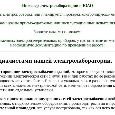
Инженер электролаборатории в ЮАО
а электропроводка или планируется проверка контролирующими
Вам нужны приёмо-сдаточные или эксплуатационные испытания
Звоните нам, мы поможем!
еменных электроизмерительных приборов, у нас опытные инжен
необходимую документацию по проведённой работе!
циалистами нашей электролаборатории.
ктирование электроснабжения зданий,
которое мы осуществляе
жении электрической сети с нуля, так и при работах по ее реко
 мощность всех потребителей энергии укладывалась в разрешённ
и всех элементов электрической сети, начиная от подключения 
сети или отдельной установки.
ляет
проектирование внутренних сетей электроснабжения
люб
 данных о подключаемом оборудовании, производит расчеты и п
ительной площадки
, эта услуга востребована, так как без него