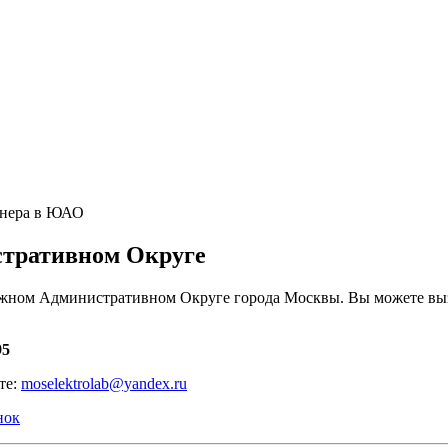
нера в ЮАО
тративном Округе
жном Административном Округе города Москвы.
Вы можете вы
95
те:
moselektrolab@yandex.ru
нок