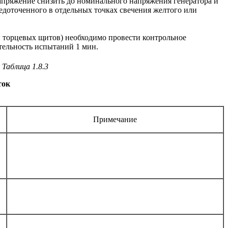
апряжение снизить до номинального напряжения генератора и
едоточенного в отдельных точках свечения желтого или
ки торцевых щитов) необходимо провести контрольное
тельность испытаний 1 мин.
Таблица 1.8.3
ток
Примечание