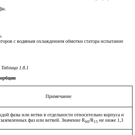
фа.
.
раторов с водяным охлаждением обмотки статора испытание
Таблица 1.8.1
сорбции
Примечание
ждой фазы или ветви в отдельности относительно корпуса и
 заземленных фаз или ветвей. Значение R
/R
не ниже 1,3
60
15