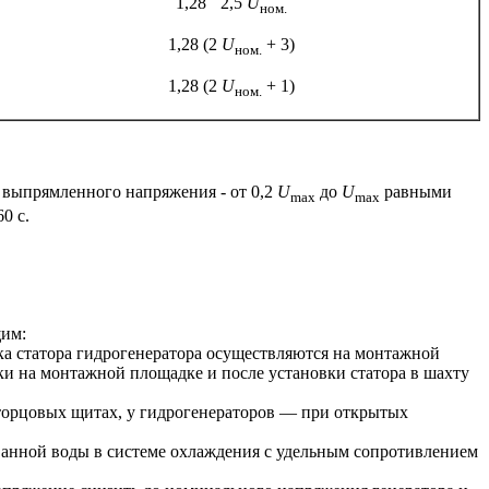
1,28 ´ 2,5
U
ном.
1,28 (2
U
+ 3)
ном.
1,28 (2
U
+ 1)
ном.
 выпрямленного напряжения - от 0,2
U
до
U
равными
max
max
0 с.
щим:
рка статора гидрогенератора осуществляются на монтажной
рки на монтажной площадке и после установки статора в шахту
 торцовых щитах, у гидрогенераторов — при открытых
ванной воды в системе охлаждения с удельным сопротивлением