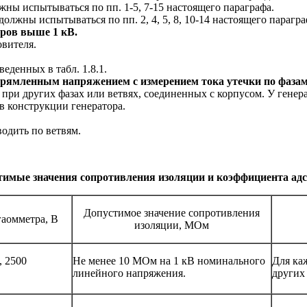
ы испытываться по пп. 1-5, 7-15 настоящего параграфа.
лжны испытываться по пп. 2, 4, 5, 8, 10-14 настоящего парагра
оров выше 1 кВ.
овителя.
еденных в табл. 1.8.1.
рямленным напряжением с измерением тока утечки по фазам
 при других фазах или ветвях, соединенных с корпусом. У гене
в конструкции генератора.
одить по ветвям.
тимые значения сопротивления изоляции и коэффициента ад
Допустимое значение сопротивления
аомметра, В
изоляции, МОм
, 2500
Не менее 10 МОм на 1 кВ номинального
Для ка
линейного напряжения.
других