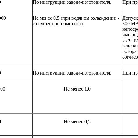
0
По инструкции завода-изготовителя.
При пр
000
Не менее 0,5 (при водяном охлаждении -
Допуск
с осушенной обмоткой)
300 МВ
непоср
имеюще
75°С и
генера
ротора
соглас
0
По инструкции завода-изготовителя.
При пр
000
Не менее 1,0
0
Не менее 0,5