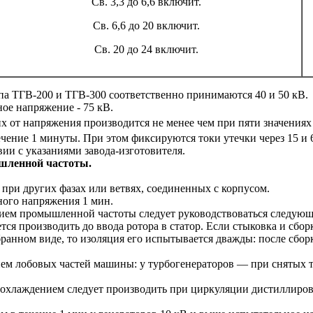
Св. 3,3 до 6,6 включит.
Св. 6,6 до 20 включит.
Св. 20 до 24 включит.
а ТГВ-200 и ТГВ-300 соответственно принимаются 40 и 50 кВ.
ное напряжение - 75 кВ.
х от напряжения производится не менее чем при пяти значениях
ение 1 минуты. При этом фиксируются токи утечки через 15 и 6
ии с указаниями завода-изготовителя.
шленной частоты.
 при других фазах или ветвях, соединенных с корпусом.
ого напряжения 1 мин.
ем промышленной частоты следует руководствоваться следую
тся производить до ввода ротора в статор. Если стыковка и сбо
бранном виде, то изоляция его испытывается дважды: после сбо
ием лобовых частей машины: у турбогенераторов — при снятых
 охлаждением следует производить при циркуляции дистиллиро