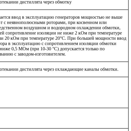
отекании дистиллята через обмотку
ается ввод в эксплуатацию генераторов мощностью не выше
т с неявнополюсными роторами, при косвенном или
едственном воздушном и водородном охлаждении обмотки,
й сопротивление изоляции не ниже 2 кОм при температуре
ли 20 кОм при температуре 20°С. При большей мощности ввод
тора в эксплуатацию с сопротивлением изоляции обмотки
 ниже 0,5 МОм (при 10-30 °С) допускается только по
ованию с заводом-изготовителем.
отекании дистиллята через охлаждающие каналы обмотки.