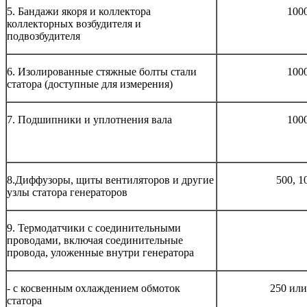
5. Бандажи якоря и коллектора
100
коллекторных возбудителя и
подвозбудителя
6. Изолированные стяжные болты стали
100
статора (доступные для измерения)
7. Подшипники и уплотнения вала
100
8.Диффузоры, щиты вентиляторов и другие
500, 1
узлы статора генераторов
9. Термодатчики с соединительными
проводами, включая соединительные
провода, уложенные внутри генератора
- с косвенным охлаждением обмоток
250 или
статора