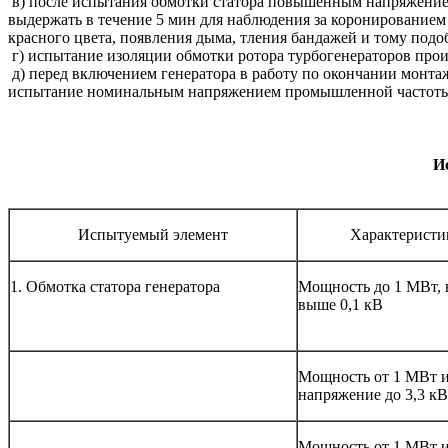
в) после испытания обмотки статора повышенным напряжением
выдержать в течение 5 мин для наблюдения за коронированием 
красного цвета, появления дыма, тления бандажей и тому подо
г) испытание изоляции обмотки ротора турбогенераторов прои
д) перед включением генератора в работу по окончании монтаж
испытание номинальным напряжением промышленной частоты
И
Испытуемый элемент
Характеристик
1. Обмотка статора генератора
Мощность до 1 МВт,
выше 0,1 кВ
Мощность от 1 МВт 
напряжение до 3,3 к
Мощность от 1 МВт 