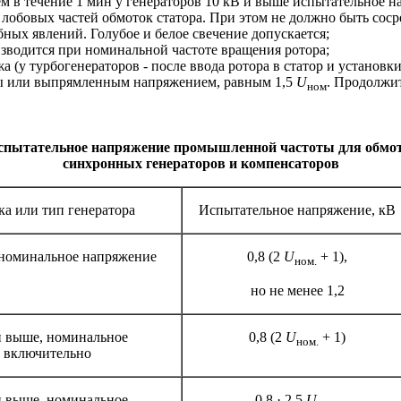
 в течение 1 мин у генераторов 10 кВ и выше испытательное н
лобовых частей обмоток статора. При этом не должно быть соср
бных явлений. Голубое и белое свечение допускается;
зводится при номинальной частоте вращения ротора;
а (у турбогенераторов - после ввода ротора в статор и установ
 или выпрямленным напряжением, равным 1,5
U
. Продолжи
ном
спытательное напряжение промышленной частоты для обмо
синхронных генераторов и компенсаторов
а или тип генератора
Испытательное напряжение, кВ
 номинальное напряжение
0,8 (2
U
+ 1),
ном.
но не менее 1,2
и выше, номинальное
0,8 (2
U
+ 1)
ном.
В включительно
и выше, номинальное
0,8 · 2,5
U