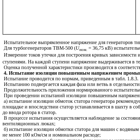
Испытательное выпрямленное напряжение для генераторов тип
Для турбогенераторов ТВМ-500 (
U
= 36,75 кВ) испытатель
ном.
Измерение токов утечки для построения кривых зависимости и
ступенями. На каждой ступени напряжение выдерживается в теч
Оценка полученной характеристики производится в соответств
4. Испытание изоляции повышенным напряжением промы
Испытание проводится по нормам, приведенным в табл. 1.8.3.
Испытанию подвергается каждая фаза или ветвь в отдельности
Продолжительность приложения нормированного испытательн
При проведении испытаний изоляции повышенным напряжени
а) испытание изоляции обмоток статора генератора рекомендуе
площадке и впоследствии статор устанавливается в шахту в со
до ввода ротора в статор.
В процессе испытания осуществляется наблюдение за состоян
вентиляционных люках;
б) испытание изоляции обмотки статора для машин с водяным
не менее 100 кОм/см и номинальном расходе;