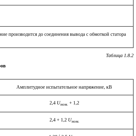
ние производится до соединения вывода с обмоткой статора
Таблица 1.8.2
ров
Амплитудное испытательное напряжение, кВ
2,4
U
+ 1,2
ном.
2,4 + 1,2
U
ном.