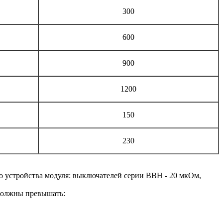
300
600
900
1200
150
230
го устройства модуля: выключателей серии ВВН - 20 мкОм,
 должны превышать: