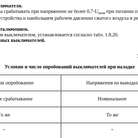
лючателя.
срабатывать при напряжении не более 0,7·
U
при питании пр
ном
устройства и наибольшем рабочем давлении сжатого воздуха в 
отключением.
выключателем, устанавливается согласно табл. 1.8.20.
шных выключателей.
Условия и число опробований выключателей при наладке
ри опробовании
Напряжения на выводах
е срабатывание
Номинальное
То же
То же
"
"