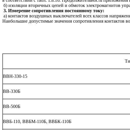
в соответствии с табл. 1.8.16. Продолжительность приложени
б) изоляции вторичных цепей и обмоток электромагнитов управ
3. Измерение сопротивления постоянному току:
а) контактов воздушных выключателей всех классов напряжен
Наибольшие допустимые значения сопротивления контактов во
Ти
ВВН-330-15
ВВ-330Б
ВВ-500Б
ВВБ-110, ВВБМ-110Б, ВВБК-110Б