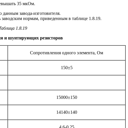
ревышать 35 мкОм.
о данным завода-изготовителя.
заводским нормам, приведенным в таблице 1.8.19.
Таблица 1.8.19
ия и шунтирующих резисторов
Сопротивления одного элемента, Ом
150±5
15000±150
14140±140
4,6-0,25