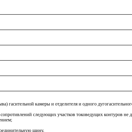
ыва) гасительной камеры и отделителя и одного дугогасительно
я сопротивлений следующих участков токоведущих контуров не
ением;
 соединительную шину.