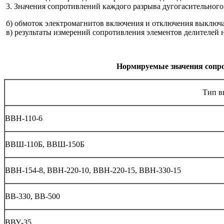
3. Значения сопротивлений каждого разрыва дугогасительног
б) обмоток электромагнитов включения и отключения выключат
в) результаты измерений сопротивления элементов делителей
Нормируемые значения сопр
Тип в
ВВН-110-6
ВВШ-110Б, ВВШ-150Б
ВВН-154-8, ВВН-220-10, ВВН-220-15, ВВН-330-15
ВВ-330, ВВ-500
ВВУ-35