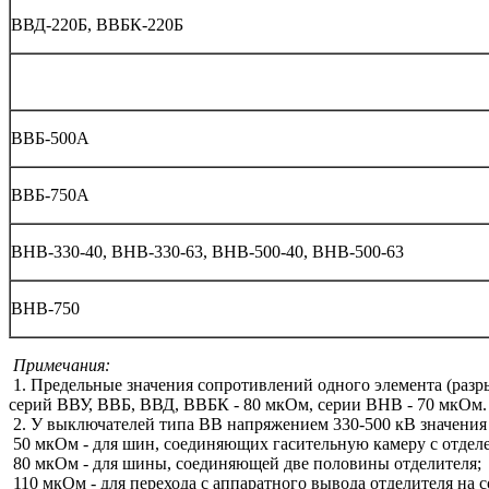
ВВД-220Б, ВВБК-220Б
ВВБ-500А
ВВБ-750А
ВНВ-330-40, ВНВ-330-63, ВНВ-500-40, ВНВ-500-63
ВНВ-750
Примечания:
1. Предельные значения сопротивлений одного элемента (разр
серий ВВУ, ВВБ, ВВД, ВВБК - 80 мкОм, серии ВНВ - 70 мкОм.
2. У выключателей типа ВВ напряжением 330-500 кВ значени
50 мкОм - для шин, соединяющих гасительную камеру с отдел
80 мкОм - для шины, соединяющей две половины отделителя;
110 мкОм - для перехода с аппаратного вывода отделителя на