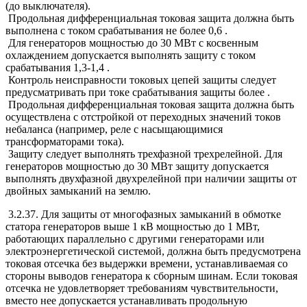
(до выключателя).
Продольная дифференциальная токовая защита должна быть
выполнена с током срабатывания не более 0,6
.
Для генераторов мощностью до 30 МВт с косвенным
охлаждением допускается выполнять защиту с током
срабатывания 1,3-1,4
.
Контроль неисправности токовых цепей защиты следует
предусматривать при токе срабатывания защиты более
.
Продольная дифференциальная токовая защита должна быть
осуществлена с отстройкой от переходных значений токов
небаланса (например, реле с насыщающимися
трансформаторами тока).
Защиту следует выполнять трехфазной трехрелейной. Для
генераторов мощностью до 30 МВт защиту допускается
выполнять двухфазной двухрелейной при наличии защиты от
двойных замыканий на землю.
3.2.37. Для защиты от многофазных замыканий в обмотке
статора генераторов выше 1 кВ мощностью до 1 МВт,
работающих параллельно с другими генераторами или
электроэнергетической системой, должна быть предусмотрена
токовая отсечка без выдержки времени, устанавливаемая со
стороны выводов генератора к сборным шинам. Если токовая
отсечка не удовлетворяет требованиям чувствительности,
вместо нее допускается устанавливать продольную