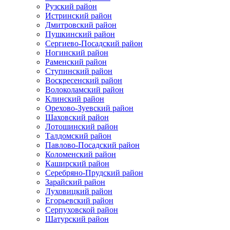
Рузский район
Истринский район
Дмитровский район
Пушкинский район
Сергиево-Посадский район
Ногинский район
Раменский район
Ступинский район
Воскресенский район
Волоколамский район
Клинский район
Орехово-Зуевский район
Шаховский район
Лотошинский район
Талдомский район
Павлово-Посадский район
Коломенский район
Каширский район
Серебряно-Прудский район
Зарайский район
Луховицкий район
Егорьевский район
Серпуховской район
Шатурский район