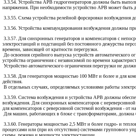
3.3.54. Устройства АРВ гидрогенераторов должны быть выполн
напряжения. При необходимости устройство АРВ может быть 
3.3.55. Схема устройства релейной форсировки возбуждения д
3.3.56. Устройства компаундирования возбуждения должны при
3.3.57. Для синхронных генераторов и компенсаторов с непо
электростанций и подстанций без постоянного дежурства пер
времени, зависящей от кратности перегрузки.
До освоения серийного выпуска устройств автоматического о
устройства ограничения с независимой по времени характерис
Устройство автоматического ограничения перегрузки не должн
3.3.58. Для генераторов мощностью 100 МВт и более и для к
действия.
В отдельных случаях, определяемых условиями работы электро
3.3.59. Система возбуждения и устройства АРВ должны обесп
возбуждения. Для синхронных компенсаторов с нереверсивной 
для компенсаторов с реверсивной системой возбуждения - от н
Для машин, работающих в блоке с трансформаторами, должна 
3.3.60. Генераторы мощностью 2,5 МВт и более гидро- и теп
процессами или (при их отсутствии) системами группового уп
схемы, режима и мощности электростанции.