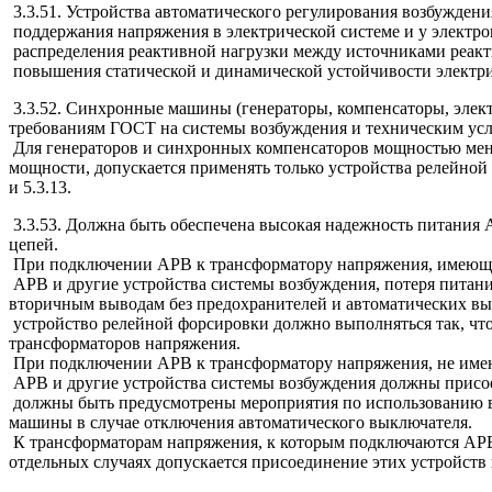
3.3.51. Устройства автоматического регулирования возбужден
поддержания напряжения в электрической системе и у электр
распределения реактивной нагрузки между источниками реакт
повышения статической и динамической устойчивости электр
3.3.52. Синхронные машины (генераторы, компенсаторы, эле
требованиям ГОСТ на системы возбуждения и техническим усл
Для генераторов и синхронных компенсаторов мощностью мене
мощности, допускается применять только устройства релейной
и 5.3.13.
3.3.53. Должна быть обеспечена высокая надежность питания
цепей.
При подключении АРВ к трансформатору напряжения, имеюще
АРВ и другие устройства системы возбуждения, потеря пита
вторичным выводам без предохранителей и автоматических вы
устройство релейной форсировки должно выполняться так, чт
трансформаторов напряжения.
При подключении АРВ к трансформатору напряжения, не име
АРВ и другие устройства системы возбуждения должны присо
должны быть предусмотрены мероприятия по использованию в
машины в случае отключения автоматического выключателя.
К трансформаторам напряжения, к которым подключаются АРВ 
отдельных случаях допускается присоединение этих устройств