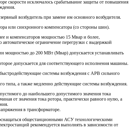
яторе скорости исключалось срабатывание защиты от повышения
ждения.
зервный возбудитель при замене им основного возбудителя.
тора или синхронного компенсатора (со стороны шин).
лее и компенсаторов мощностью 15 Мвар и более,
о автоматическое ограничение перегрузки с выдержкой
ин мощностью до 200 МВт (Мвар) допускается устанавливать
которое допускается для соответствующего исполнения машины.
ть быстродействующие системы возбуждения с АРВ сильного
ого типа, а также медленно действующие системы возбуждения.
опустимого до наибольшего допустимого значения тока
иная от значения тока ротора, практически равного нулю, а
ния.
напряжения в трансформаторе.
ны оснащаться общестанционными АСУ технологическими
лектростанций рекомендуется выполнять в зависимости от