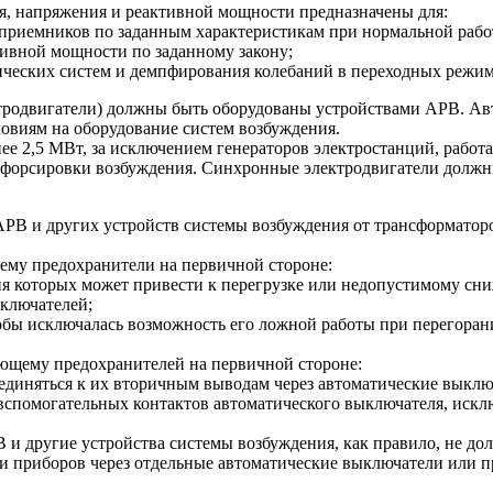
ия, напряжения и реактивной мощности предназначены для:
оприемников по заданным характеристикам при нормальной рабо
ивной мощности по заданному закону;
ических систем и демпфирования колебаний в переходных режим
ктродвигатели) должны быть оборудованы устройствами АРВ. Ав
овиям на оборудование систем возбуждения.
е 2,5 МВт, за исключением генераторов электростанций, рабо
 форсировки возбуждения. Синхронные электродвигатели должны
 АРВ и других устройств системы возбуждения от трансформатор
му предохранители на первичной стороне:
ния которых может привести к перегрузке или недопустимому с
ключателей;
обы исключалась возможность его ложной работы при перегоран
ющему предохранителей на первичной стороне:
единяться к их вторичным выводам через автоматические выклю
спомогательных контактов автоматического выключателя, иск
и другие устройства системы возбуждения, как правило, не до
 и приборов через отдельные автоматические выключатели или п