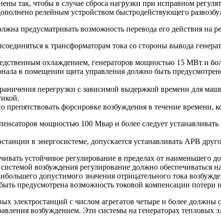
ены так, чтобы в случае сброса нагрузки при исправном регул
дополнено релейным устройством быстродействующего развозбу
олжна предусматривать возможность перевода его действия на ре
соединяться к трансформаторам тока со стороны вывода генера
средственным охлаждением, генераторов мощностью 15 МВт и бо
сонала в помещении щита управления должно быть предусмотрен
граничения перегрузки с зависимой выдержкой времени для маш
тикой.
о препятствовать форсировке возбуждения в течение времени, 
омпенсаторов мощностью 100 Мвар и более следует устанавлива
станции в энергосистеме, допускается устанавливать АРВ друг
ечивать устойчивое регулирование в пределах от наименьшего д
системой возбуждения регулирование должно обеспечиваться нач
аибольшего допустимого значения отрицательного тока возбужде
быть предусмотрена возможность токовой компенсации потери 
ловых электростанций с числом агрегатов четыре и более долж
равления возбуждением. Эти системы на генераторах тепловых э