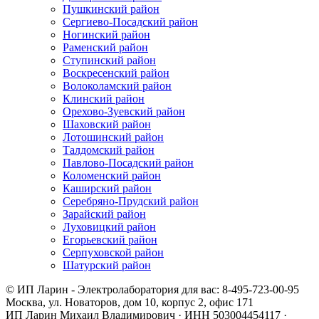
Пушкинский район
Сергиево-Посадский район
Ногинский район
Раменский район
Ступинский район
Воскресенский район
Волоколамский район
Клинский район
Орехово-Зуевский район
Шаховский район
Лотошинский район
Талдомский район
Павлово-Посадский район
Коломенский район
Каширский район
Серебряно-Прудский район
Зарайский район
Луховицкий район
Егорьевский район
Серпуховской район
Шатурский район
© ИП Ларин - Электролаборатория для вас: 8-495-723-00-95
Москва, ул. Новаторов, дом 10, корпус 2, офис 171
ИП Ларин Михаил Владимирович · ИНН 503004454117 ·