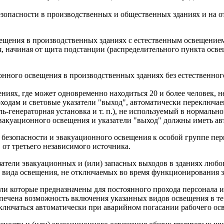
зопасности в производственных и общественных зданиях и на 
вещения в производственных зданиях с естественным освещение
я, начиная от щита подстанции (распределительного пункта осве
онного освещения в производственных зданиях без естественно
ениях, где может одновременно находиться 20 и более человек, 
ходам и световые указатели "выход", автоматически переключа
ь-генераторная установка и т. п.), не используемый в нормаль
эвакуационного освещения и указатели "выход" должны иметь а
 безопасности и эвакуационного освещения к особой группе пе
от третьего независимого источника.
атели эвакуационных и (или) запасных выходов в зданиях люб
о вида освещения, не отключаемых во время функционирования 
ли которые предназначены для постоянного прохода персонала и
печена возможность включения указанных видов освещения в теч
ключаться автоматически при аварийном погасании рабочего ос