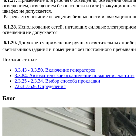
6.1.27.
Применение для рабочего освещения, освещения безопа
освещением, освещением безопасности и (или) эвакуационным
шкафах не допускается.
Разрешается питание освещения безопасности и эвакуационно
6.1.28.
Использование сетей, питающих силовые электроприемн
освещения не допускается.
6.1.29.
Допускается применение ручных осветительных прибор
светильников (здания и помещения без постоянного пребывани
Похожие статьи:
3.3.43 - 3.3.50. Включение генераторов
3.3.84. Автоматическое ограничение повышения частоты
2.3.25 - 2.3.34. Выбор способа прокладки
7.6.3-7.6.9. Определения
Блог