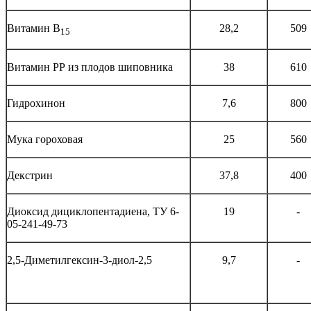
Витамин В
28,2
509
15
Витамин РР из плодов шиповника
38
610
Гидрохинон
7,6
800
Мука гороховая
25
560
Декстрин
37,8
400
Диоксид дициклопентадиена, ТУ 6-
19
-
05-241-49-73
2,5-Диметилгексин-3-диол-2,5
9,7
-