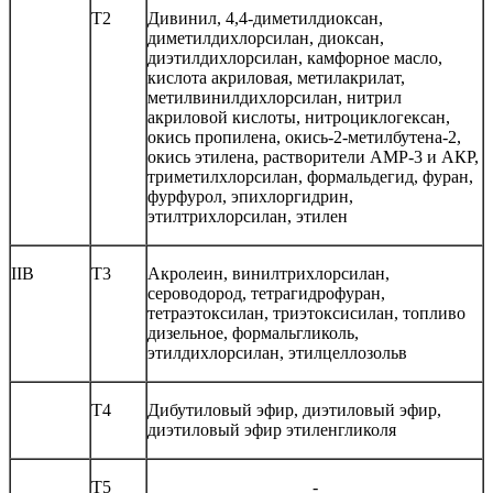
Т2
Дивинил, 4,4-диметилдиоксан,
диметилдихлорсилан, диоксан,
диэтилдихлорсилан, камфорное масло,
кислота акриловая, метилакрилат,
метилвинилдихлорсилан, нитрил
акриловой кислоты, нитроциклогексан,
окись пропилена, окись-2-метилбутена-2,
окись этилена, растворители АМР-3 и АКР,
триметилхлорсилан, формальдегид, фуран,
фурфурол, эпихлоргидрин,
этилтрихлорсилан, этилен
IIВ
Т3
Акролеин, винилтрихлорсилан,
сероводород, тетрагидрофуран,
тетраэтоксилан, триэтоксисилан, топливо
дизельное, формальгликоль,
этилдихлорсилан, этилцеллозольв
Т4
Дибутиловый эфир, диэтиловый эфир,
диэтиловый эфир этиленгликоля
Т5
-