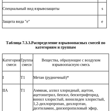
Специальный вид взрывозащиты
s
Защита вида "е"
e
Таблица 7.3.3.Распределение взрывоопасных смесей по
категориям и группам
Категория
Группа
Вещества, образующие с воздухом
смеси
смеси
взрывоопасную смесь
I
Т1
Метан (рудничный)*
IIA
Т1
Аммиак, аллил хлоридный, ацетон,
ацетонитрил, бензол, бензотрифторид,
винил хлористый, винилиден хлористый,
1,2-дихлорпропан, дихлорэтан,
диэтиламин, диизопропиловый эфир,