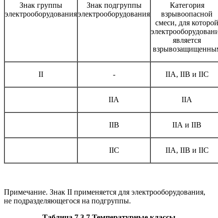
Знак группы
Знак подгруппы
Категория
электрооборудования
электрооборудования
взрывоопасной
смеси, для которо
электрооборудован
является
взрывозащищенны
II
-
IIА, IIВ и IIС
IIА
IIА
IIВ
IIА и IIВ
IIC
IIА, IIВ и IIС
Примечание. Знак II применяется для электрооборудования,
не подразделяющегося на подгруппы.
Таблица 7.3.7.Температурные классы