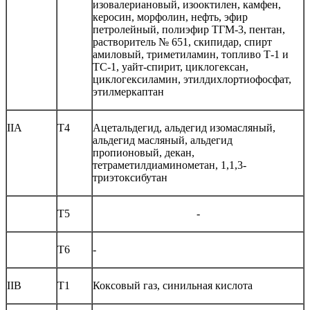
изовалериановый, изооктилен, камфен,
керосин, морфолин, нефть, эфир
петролейный, полиэфир ТГМ-3, пентан,
растворитель № 651, скипидар, спирт
амиловый, триметиламин, топливо Т-1 и
ТС-1, уайт-спирит, циклогексан,
циклогексиламин, этилдихлортиофосфат,
этилмеркаптан
IIА
Т4
Ацетальдегид, альдегид изомасляный,
альдегид масляный, альдегид
пропионовый, декан,
тетраметилдиаминометан, 1,1,3-
триэтоксибутан
Т5
-
Т6
-
IIВ
Т1
Коксовый газ, синильная кислота