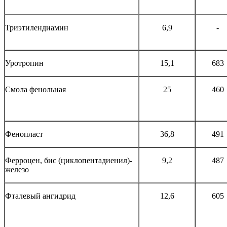
Триэтилендиамин
6,9
-
Уротропин
15,1
683
Смола фенольная
25
460
Фенопласт
36,8
491
Ферроцен, бис (циклопентадиенил)-
9,2
487
железо
Фталевый ангидрид
12,6
605