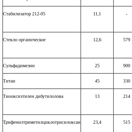
Стабилизатор 212-05
11,1
-
Стекло органическое
12,6
579
Сульфадимезин
25
900
Титан
45
330
Тиооксиэтилен дибутилолова
13
214
Трифенилтриметилциклотрисилоксан
23,4
515