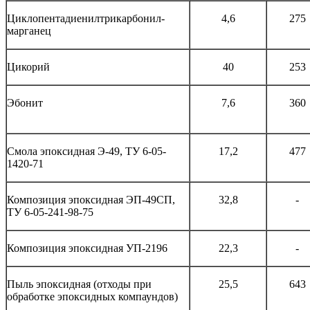
Циклопентадиенилтрикарбонил-
4,6
275
марганец
Цикорий
40
253
Эбонит
7,6
360
Смола эпоксидная Э-49, ТУ 6-05-
17,2
477
1420-71
Композиция эпоксидная ЭП-49СП,
32,8
-
ТУ 6-05-241-98-75
Композиция эпоксидная УП-2196
22,3
-
Пыль эпоксидная (отходы при
25,5
643
обработке эпоксидных компаундов)