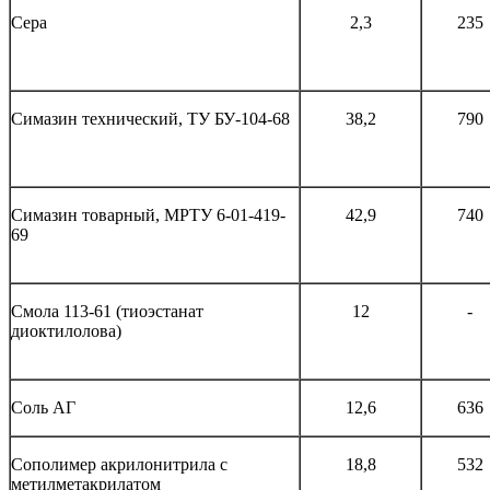
Сера
2,3
235
Симазин технический, ТУ БУ-104-68
38,2
790
Симазин товарный, МРТУ 6-01-419-
42,9
740
69
Смола 113-61 (тиоэстанат
12
-
диоктилолова)
Соль АГ
12,6
636
Сополимер акрилонитрила с
18,8
532
метилметакрилатом