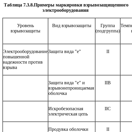
Таблица 7.3.8.Примеры маркировки взрывозащищенного
электрооборудования
Уровень
Вид взрывозащиты
Группа
Темп
взрывозащиты
(подгруппа)
Электрооборудование
Защита вида "е"
II
повышенной
надежности против
взрыва
Защита вида "е" и
IIВ
взрывонепроницаемая
оболочка
Искробезопасная
IIC
электрическая цепь
Продувка оболочки
II