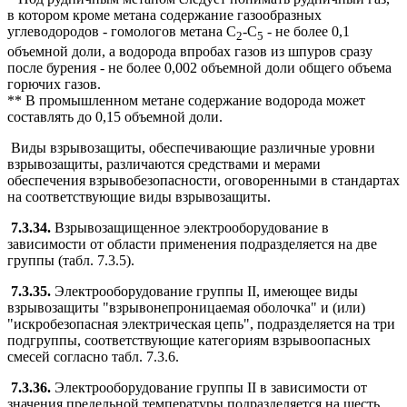
в котором кроме метана содержание газообразных
углеводородов - гомологов метана С
-С
- не более 0,1
2
5
объемной доли, а водорода впробах газов из шпуров сразу
после бурения - не более 0,002 объемной доли общего объема
горючих газов.
** В промышленном метане содержание водорода может
составлять до 0,15 объемной доли.
Виды взрывозащиты, обеспечивающие различные уровни
взрывозащиты, различаются средствами и мерами
обеспечения взрывобезопасности, оговоренными в стандартах
на соответствующие виды взрывозащиты.
7.3.34.
Взрывозащищенное электрооборудование в
зависимости от области применения подразделяется на две
группы (табл. 7.3.5).
7.3.35.
Электрооборудование группы II, имеющее виды
взрывозащиты "взрывонепроницаемая оболочка" и (или)
"искробезопасная электрическая цепь", подразделяется на три
подгруппы, соответствующие категориям взрывоопасных
смесей согласно табл. 7.3.6.
7.3.36.
Электрооборудование группы II в зависимости от
значения предельной температуры подразделяется на шесть