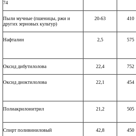
74
Пыли мучные (пшеницы, ржи и
20-63
410
других зерновых культур)
Нафталин
2,5
575
Оксид дибутилолова
22,4
752
Оксид диоктилолова
22,1
454
Полиакрилонитрил
21,2
505
Спирт поливиниловый
42,8
450