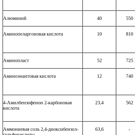
Алюминий
40
550
Аминопеларгоновая кислота
10
810
Аминопласт
52
725
Аминоэнантовая кислота
12
740
4-Амилбензофенон 2-карбоновая
23,4
562
кислота
Аммониевая соль 2,4-диоксибензол-
63,6
-
сульфокислоты