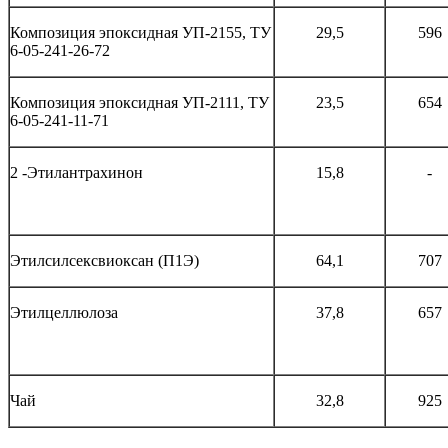
Композиция эпоксидная УП-2155, ТУ
29,5
596
6-05-241-26-72
Композиция эпоксидная УП-2111, ТУ
23,5
654
6-05-241-11-71
2 -Этилантрахинон
15,8
-
Этилсилсексвиоксан (П1Э)
64,1
707
Этилцеллюлоза
37,8
657
Чай
32,8
925