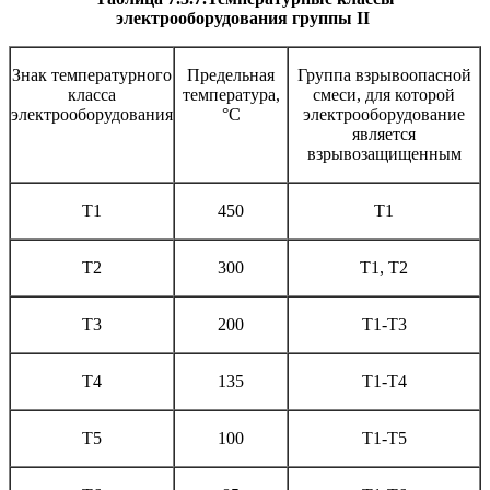
электрооборудования группы II
Знак температурного
Предельная
Группа взрывоопасной
класса
температура,
смеси, для которой
электрооборудования
°С
электрооборудование
является
взрывозащищенным
Т1
450
Т1
Т2
300
Т1, Т2
Т3
200
Т1-Т3
Т4
135
Т1-Т4
Т5
100
Т1-Т5