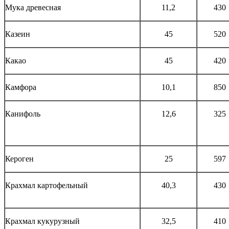
Мука древесная
11,2
430
Казеин
45
520
Какао
45
420
Камфора
10,1
850
Канифоль
12,6
325
Кероген
25
597
Крахмал картофельный
40,3
430
Крахмал кукурузный
32,5
410