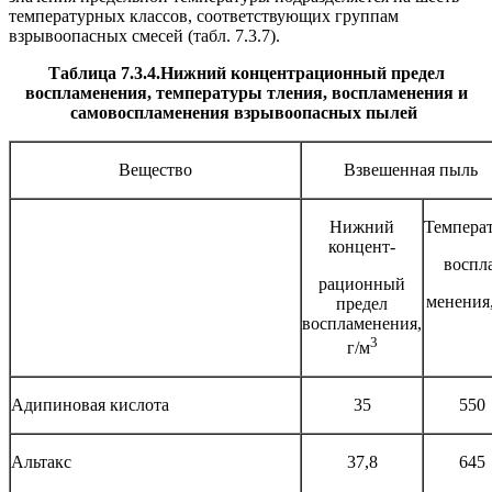
температурных классов, соответствующих группам
взрывоопасных смесей (табл. 7.3.7).
Таблица 7.3.4.Нижний концентрационный предел
воспламенения, температуры тления, воспламенения и
самовоспламенения взрывоопасных пылей
Вещество
Взвешенная пыль
Нижний
Темпера
концент-
воспл
рационный
менения
предел
воспламенения,
3
г/м
Адипиновая кислота
35
550
Альтакс
37,8
645