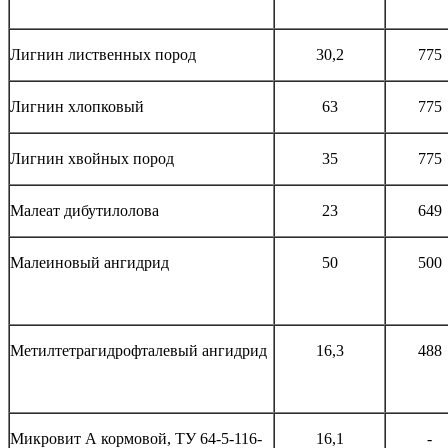
Лигнин лиственных пород
30,2
775
Лигнин хлопковый
63
775
Лигнин хвойных пород
35
775
Малеат дибутилолова
23
649
Малеиновый ангидрид
50
500
Метилтетрагидрофталевый ангидрид
16,3
488
Микровит А кормовой, ТУ 64-5-116-
16,1
-