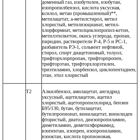
доменный газ, изобутилен, изобутан,
изопропилбензол, кислота уксусная,
ксилол, метан (промышленный)**,
метилацетат, a-метилстирол, метил
хлористый, метилизоцианат, метил-
хлорформиат, метилциклопропил-кетон,
метилэтилкетон, окись углерода, пропан,
пиридин, растворители Р-4, Р-5 и РС-1,
разбавитель РЭ-1, сольвент нефтяной,
стирол, спирт диацетоновый, толуол,
трифторхлорпропан, трифторпропен,
трифторэтан, трифторхлорэтилен,
триэтиламин, хлорбензол, циклопентадиен,
этан, этил хлористый
Т2
Алкилбензол, амилацетат, ангидрид
уксусный, ацетилацетон, ацетил
хлористый, ацетопропилхлорид, бензин
Б95/130, бутан, бутилацетат,
бутилпропионат, винилацетат, винилиден
фтористый, диатол, диизопропиламин,
диметиламин, диметилформамид,
изопентан, изопрен, изопропиламин,
изооктан, кислота пропионовая,