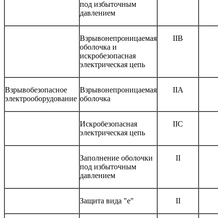
под избыточным
давлением
Взрывонепроницаемая
IIB
оболочка и
искробезопасная
электрическая цепь
Взрывобезопасное
Взрывонепроницаемая
IIA
электрооборудование
оболочка
Искробезопасная
IIC
электрическая цепь
Заполнение оболочки
II
под избыточным
давлением
Защита вида "е"
II