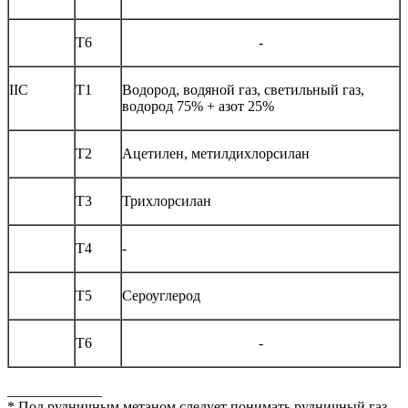
Т6
-
IIС
Т1
Водород, водяной газ, светильный газ,
водород 75% + азот 25%
Т2
Ацетилен, метилдихлорсилан
Т3
Трихлорсилан
Т4
-
Т5
Сероуглерод
Т6
-
_____________
* Под рудничным метаном следует понимать рудничный газ,