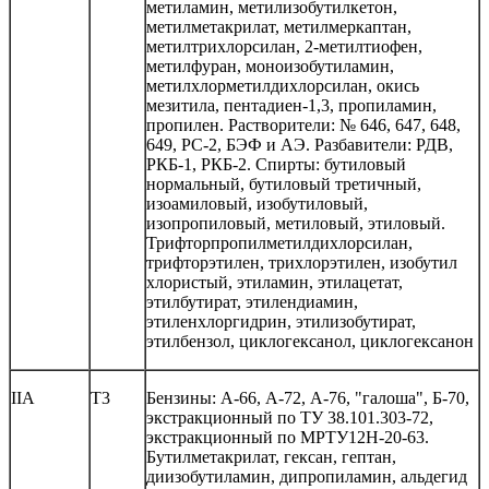
метиламин, метилизобутилкетон,
метилметакрилат, метилмеркаптан,
метилтрихлорсилан, 2-метилтиофен,
метилфуран, моноизобутиламин,
метилхлорметилдихлорсилан, окись
мезитила, пентадиен-1,3, пропиламин,
пропилен. Растворители: № 646, 647, 648,
649, РС-2, БЭФ и АЭ. Разбавители: РДВ,
РКБ-1, РКБ-2. Спирты: бутиловый
нормальный, бутиловый третичный,
изоамиловый, изобутиловый,
изопропиловый, метиловый, этиловый.
Трифторпропилметилдихлорсилан,
трифторэтилен, трихлорэтилен, изобутил
хлористый, этиламин, этилацетат,
этилбутират, этилендиамин,
этиленхлоргидрин, этилизобутират,
этилбензол, циклогексанол, циклогексанон
IIА
Т3
Бензины: А-66, А-72, А-76, "галоша", Б-70,
экстракционный по ТУ 38.101.303-72,
экстракционный по МРТУ12Н-20-63.
Бутилметакрилат, гексан, гептан,
диизобутиламин, дипропиламин, альдегид