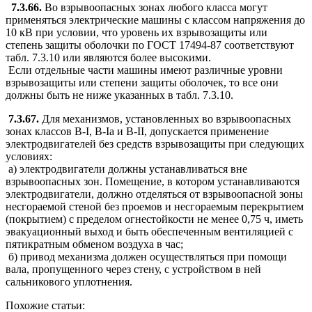
7.3.66.
Во взрывоопасных зонах любого класса могут
применяться электрические машины с классом напряжения до
10 кВ при условии, что уровень их взрывозащиты или
степень защиты оболочки по ГОСТ 17494-87 соответствуют
табл. 7.3.10 или являются более высокими.
Если отдельные части машины имеют различные уровни
взрывозащиты или степени защиты оболочек, то все они
должны быть не ниже указанных в табл. 7.3.10.
7.3.67.
Для механизмов, установленных во взрывоопасных
зонах классов В-I, В-Iа и В-II, допускается применение
электродвигателей без средств взрывозащиты при следующих
условиях:
а) электродвигатели должны устанавливаться вне
взрывоопасных зон. Помещение, в котором устанавливаются
электродвигатели, должно отделяться от взрывоопасной зоны
несгораемой стеной без проемов и несгораемым перекрытием
(покрытием) с пределом огнестойкости не менее 0,75 ч, иметь
эвакуационный выход и быть обеспеченным вентиляцией с
пятикратным обменом воздуха в час;
б) привод механизма должен осуществляться при помощи
вала, пропущенного через стену, с устройством в ней
сальникового уплотнения.
Похожие статьи: