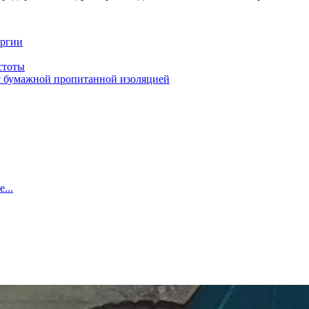
ергии
стоты
й с бумажной пропитанной изоляцией
...