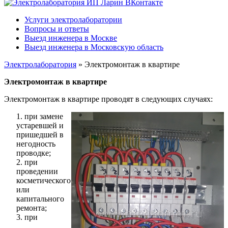
Услуги электролаборатории
Вопросы и ответы
Выезд инженера в Москве
Выезд инженера в Московскую область
Электролаборатория
»
Электромонтаж в квартире
Электромонтаж в квартире
Электромонтаж в квартире проводят в следующих случаях:
1. при замене
устаревшей и
пришедшей в
негодность
проводке;
2. при
проведении
косметического
или
капитального
ремонта;
3. при