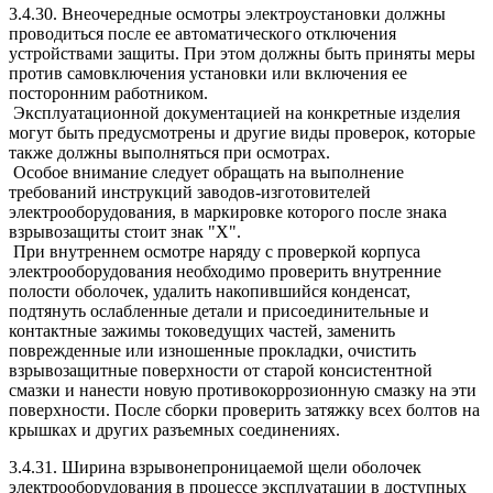
3.4.30. Внеочередные осмотры электроустановки должны
проводиться после ее автоматического отключения
устройствами защиты. При этом должны быть приняты меры
против самовключения установки или включения ее
посторонним работником.
Эксплуатационной документацией на конкретные изделия
могут быть предусмотрены и другие виды проверок, которые
также должны выполняться при осмотрах.
Особое внимание следует обращать на выполнение
требований инструкций заводов-изготовителей
электрооборудования, в маркировке которого после знака
взрывозащиты стоит знак "X".
При внутреннем осмотре наряду с проверкой корпуса
электрооборудования необходимо проверить внутренние
полости оболочек, удалить накопившийся конденсат,
подтянуть ослабленные детали и присоединительные и
контактные зажимы токоведущих частей, заменить
поврежденные или изношенные прокладки, очистить
взрывозащитные поверхности от старой консистентной
смазки и нанести новую противокоррозионную смазку на эти
поверхности. После сборки проверить затяжку всех болтов на
крышках и других разъемных соединениях.
3.4.31. Ширина взрывонепроницаемой щели оболочек
электрооборудования в процессе эксплуатации в доступных