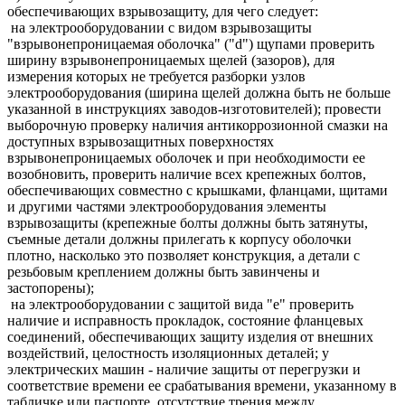
обеспечивающих взрывозащиту, для чего следует:
на электрооборудовании с видом взрывозащиты
"взрывонепроницаемая оболочка" ("d") щупами проверить
ширину взрывонепроницаемых щелей (зазоров), для
измерения которых не требуется разборки узлов
электрооборудования (ширина щелей должна быть не больше
указанной в инструкциях заводов-изготовителей); провести
выборочную проверку наличия антикоррозионной смазки на
доступных взрывозащитных поверхностях
взрывонепроницаемых оболочек и при необходимости ее
возобновить, проверить наличие всех крепежных болтов,
обеспечивающих совместно с крышками, фланцами, щитами
и другими частями электрооборудования элементы
взрывозащиты (крепежные болты должны быть затянуты,
съемные детали должны прилегать к корпусу оболочки
плотно, насколько это позволяет конструкция, а детали с
резьбовым креплением должны быть завинчены и
застопорены);
на электрооборудовании с защитой вида "е" проверить
наличие и исправность прокладок, состояние фланцевых
соединений, обеспечивающих защиту изделия от внешних
воздействий, целостность изоляционных деталей; у
электрических машин - наличие защиты от перегрузки и
соответствие времени ее срабатывания времени, указанному в
табличке или паспорте, отсутствие трения между