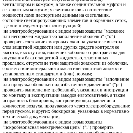
вентилятором и кожухом, а также соединительной муфтой и
ее защитным кожухом; у светильников - соответствие
мощности ламп паспортным данным на светильник,
состояние светопропускающих элементов и охранных сеток,
где они предусмотрены конструкцией;
на электрооборудовании с видом взрывозащиты "масляное
или негорючей жидкостью заполнение оболочки" ("о")
проверить состояние смотровых окон на указателе высоты
слоя защитной жидкости или других средств контроля ее
высоты, высоту слоя, наличие свободного пространства для
опускания бака с защитной жидкостью, эластичных
прокладок, отсутствие течи защитной жидкости из оболочки,
соответствие минерального масла или защитной жидкости
установленным стандартам и (или) нормам;
на электрооборудовании с видом взрывозащиты "заполнение
или продувка оболочки под избыточным давлением" ("р")
проверить выполнение требований, указанных в инструкции
по монтажу и эксплуатации заводов-изготовителей, а также
исправность блокировок, контролирующих давление и
количество воздуха, продуваемого через электрооборудование
перед пуском, и других блокировок, указанных в нормативно-
технической документации;
на электрооборудовании с видом взрывозащиты
"искробезопасная электрическая цепь" ("i") проверить
комплектность и соответствие этого электрооборудования