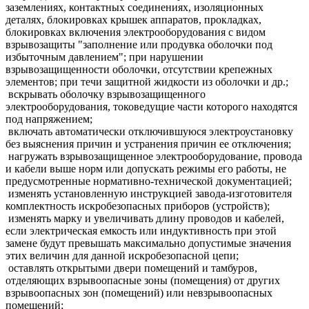
заземлениях, контактных соединениях, изоляционных
деталях, блокировках крышек аппаратов, прокладках,
блокировках включения электрооборудования с видом
взрывозащиты "заполнение или продувка оболочки под
избыточным давлением"; при нарушении
взрывозащищенности оболочки, отсутствии крепежных
элементов; при течи защитной жидкости из оболочки и др.;
вскрывать оболочку взрывозащищенного
электрооборудования, токоведущие части которого находятся
под напряжением;
включать автоматически отключившуюся электроустановку
без выяснения причин и устранения причин ее отключения;
нагружать взрывозащищенное электрооборудование, провода
и кабели выше норм или допускать режимы его работы, не
предусмотренные нормативно-технической документацией;
изменять установленную инструкцией завода-изготовителя
комплектность искробезопасных приборов (устройств);
изменять марку и увеличивать длину проводов и кабелей,
если электрическая емкость или индуктивность при этой
замене будут превышать максимально допустимые значения
этих величин для данной искробезопасной цепи;
оставлять открытыми двери помещений и тамбуров,
отделяющих взрывоопасные зоны (помещения) от других
взрывоопасных зон (помещений) или невзрывоопасных
помещений;