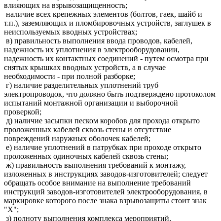
влияющих на взрывозащищенность;
наличие всех крепежных элементов (болтов, гаек, шайб и
т.п.), заземляющих и пломбировочных устройств, заглушек в
неиспользуемых вводных устройствах;
в) правильность выполнения ввода проводов, кабелей,
надежность их уплотнения в электрооборудовании,
надежность их контактных соединений - путем осмотра при
снятых крышках вводных устройств, а в случае
необходимости - при полной разборке;
г) наличие разделительных уплотнений труб
электропроводок, что должно быть подтверждено протоколом
испытаний монтажной организации и выборочной
проверкой;
д) наличие засыпки песком коробов для прохода открыто
проложенных кабелей сквозь стены и отсутствие
повреждений наружных оболочек кабелей;
е) наличие уплотнений в патрубках при проходе открыто
проложенных одиночных кабелей сквозь стены;
ж) правильность выполнения требований к монтажу,
изложенных в инструкциях заводов-изготовителей; следует
обращать особое внимание на выполнение требований
инструкций заводов-изготовителей электрооборудования, в
маркировке которого после знака взрывозащиты стоит знак
"X";
з) полноту выполнения комплекса мероприятий,