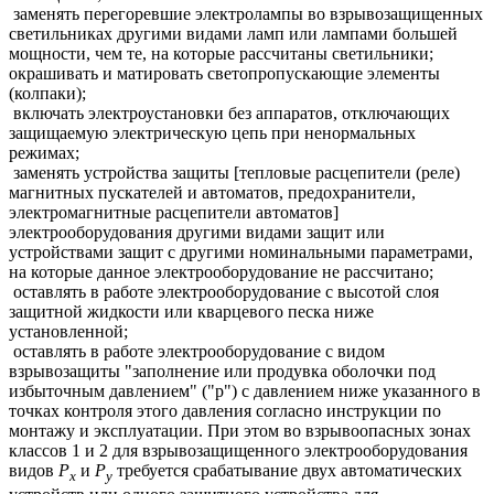
заменять перегоревшие электролампы во взрывозащищенных
светильниках другими видами ламп или лампами большей
мощности, чем те, на которые рассчитаны светильники;
окрашивать и матировать светопропускающие элементы
(колпаки);
включать электроустановки без аппаратов, отключающих
защищаемую электрическую цепь при ненормальных
режимах;
заменять устройства защиты [тепловые расцепители (реле)
магнитных пускателей и автоматов, предохранители,
электромагнитные расцепители автоматов]
электрооборудования другими видами защит или
устройствами защит с другими номинальными параметрами,
на которые данное электрооборудование не рассчитано;
оставлять в работе электрооборудование с высотой слоя
защитной жидкости или кварцевого песка ниже
установленной;
оставлять в работе электрооборудование с видом
взрывозащиты "заполнение или продувка оболочки под
избыточным давлением" ("р") с давлением ниже указанного в
точках контроля этого давления согласно инструкции по
монтажу и эксплуатации. При этом во взрывоопасных зонах
классов 1 и 2 для взрывозащищенного электрооборудования
видов
Р
и
Р
требуется срабатывание двух автоматических
х
у