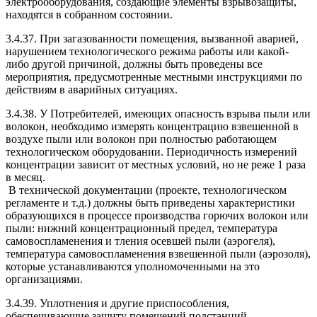
электрооборудования, создающие элементы взрывозащиты,
находятся в собранном состоянии.
3.4.37. При загазованности помещения, вызванной аварией,
нарушением технологического режима работы или какой-
либо другой причиной, должны быть проведены все
мероприятия, предусмотренные местными инструкциями по
действиям в аварийных ситуациях.
3.4.38. У Потребителей, имеющих опасность взрыва пыли или
волокон, необходимо измерять концентрацию взвешенной в
воздухе пыли или волокон при полностью работающем
технологическом оборудовании. Периодичность измерений
концентрации зависит от местных условий, но не реже 1 раза
в месяц.
В технической документации (проекте, технологическом
регламенте и т.д.) должны быть приведены характеристики
образующихся в процессе производства горючих волокон или
пыли: нижний концентрационный предел, температура
самовоспламенения и тления осевшей пыли (аэрогеля),
температура самовоспламенения взвешенной пыли (аэрозоля),
которые устанавливаются уполномоченными на это
организациями.
3.4.39. Уплотнения и другие приспособления,
обеспечивающие защиту помещений подстанций,