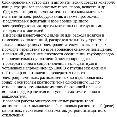
блокировочных устройств и автоматических средств контроля
концентрации взрывоопасных газов, паров, веществ и др.;
б) документация приемосдаточных и пусконаладочных
испытаний электрооборудования, а также протоколы:
предпусковых испытаний взрывозащищенного
электрооборудования, предусмотренных инструкциями
заводов-изготовителей;
измерения избыточного давления или расхода воздуха в
помещениях подстанций, распределительных устройств, а
также в помещениях с электродвигателями, валы которых
проходят через стену во взрывоопасное смежное помещение;
испытаний давлением плотности соединений трубопроводов
и разделительных уплотнений электропроводок;
проверки полного сопротивления петли фаза-нуль в
установках напряжением до 1000 В с глухим заземлением
нейтрали (сопротивление проверяется на всех
электроприемниках, расположенных во взрывоопасных
зонах) с контролем кратности тока однофазного КЗ по
отношению к номинальному току ближайшей плавкой
вставки предохранителя или уставки автоматического
выключателя;
проверки работы электромагнитных расцепителей
автоматических выключателей, тепловых расцепителей (реле)
магнитных пускателей и автоматов, устройств защитного
отключения;