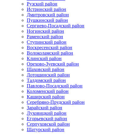
Рузский район
Истринский район
Дмитровский район
Пушкинский район
Сергиево-Посадский район
Ногинский район
Раменский район
Ступинский район
Воскресенский район
Волоколамский район
Клинский район
Орехово-Зуевский район
Шаховский район
Лотошинский район
Талдомский район
Павлово-Посадский район
Коломенский район
Каширский район
Серебряно-Прудский район
Зарайский район
Луховицкий район
Егорьевский район
Серпуховской район
Шатурский район