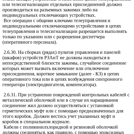
или телесигнализации отдельных присоединений должно
производиться на разъемных зажимах либо на
индивидуальных отключающих устройствах.
Все операции с общими ключами телеуправления и
индивидуальными отключающими устройствами в цепях
телеуправления и телесигнализации разрешается выполнять
только по указанию или с разрешения диспетчера
(оперативного персонала).
2.6.30. На сборках (рядах) пультов управления и панелей
(шкафов) устройств РЗАиТ не должны находиться в
непосредственной близости зажимы, случайное соединение
которых может вызвать включение или отключение
присоединения, короткое замыкание (далее - КЗ) в цепях
оперативного тока или в цепях возбуждения синхронного
генератора (электродвигателя, компенсатора).
2.6.31. При устранении повреждений контрольных кабелей с
металлической оболочкой или в случае их наращивания
соединение жил должно осуществляться с установкой
герметических муфт или с помощью предназначенных для
этого коробок. Должен вестись учет указанных муфт и
коробок в специальном журнале.
Кабели с поливинилхлоридной и резиновой оболочкой
должны соединяться, как правило, с помощью эпоксидных