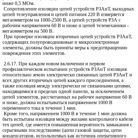
ниже 0,5 МОм.
Сопротивление изоляции цепей устройств РЗАиТ, выходных
цепей телеуправления и цепей питания 220 В измеряется
мегаомметром на 1000-2500 В, а цепей устройств РЗА с
рабочим напряжением 60 В и ниже и цепей телемеханики -
мегаомметром на 500 В.
При проверке изоляции вторичных цепей устройств РЗАиТ,
содержащих полупроводниковые и микроэлектронные
элементы, должны быть приняты меры к предотвращению
повреждения этих элементов.
2.6.17. При каждом новом включении и первом
профилактическом испытании устройств РЗАиТ изоляция
относительно земли электрически связанных цепей РЗАиТ и
всех других вторичных цепей каждого присоединения, а
также изоляция между электрически не связанными цепями,
находящимися в пределах одной панели, за исключением
цепей элементов, рассчитанных на рабочее напряжение 60 В
и ниже, должна испытываться напряжением 1000 В
переменного тока в течение 1 мин.
Кроме того, напряжением 1000 В в течение 1 мин должна
быть испытана изоляция между жилами контрольного кабеля
тех цепей, где имеется повышенная вероятность замыкания с
серьезными последствиями (цепи газовой защиты, цепи
конденсаторов, используемых как источник оперативного