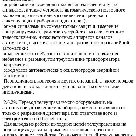
опробование высоковольтных выключателей и других
аппаратов, а также устройств автоматического повторного
включения, автоматического включения резерва и
фиксирующих приборов (индикаторов);
обмен сигналами высокочастотных защит и измерение
контролируемых параметров устройств высокочастотного
телеотключения, низкочастотных аппаратов каналов
автоматики, высокочастотных аппаратов противоаварийной
автоматики;
измерение тока небаланса в защите шин и напряжения
небаланса в разомкнутом треугольнике трансформатора
напряжения;
завод часов автоматических осциллографов аварийной
записи и др.
Периодичность контроля и других операций, а также порядок
действия персонала должны устанавливаться местными
инструкциями.
2.6.29. Перевод телеуправляемого оборудования, на
автономное управление и наоборот должен производиться
только с разрешения диспетчера или ответственного за
электрохозяйство Потребителя.
Для вывода из работы выходных цепей телеуправления на
подстанциях должны применяться общие ключи или
отключающие устройства. Отключение цепей телеуправления