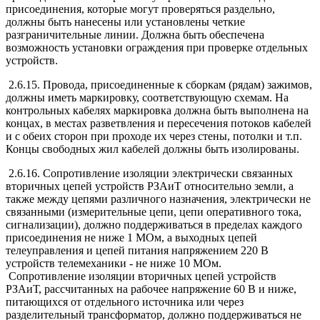
присоединения, которые могут проверяться раздельно,
должны быть нанесены или установлены четкие
разграничительные линии. Должна быть обеспечена
возможность установки ограждения при проверке отдельных
устройств.
2.6.15. Провода, присоединенные к сборкам (рядам) зажимов,
должны иметь маркировку, соответствующую схемам. На
контрольных кабелях маркировка должна быть выполнена на
концах, в местах разветвления и пересечения потоков кабелей
и с обеих сторон при проходе их через стены, потолки и т.п.
Концы свободных жил кабелей должны быть изолированы.
2.6.16. Сопротивление изоляции электрически связанных
вторичных цепей устройств РЗАиТ относительно земли, а
также между цепями различного назначения, электрически не
связанными (измерительные цепи, цепи оперативного тока,
сигнализации), должно поддерживаться в пределах каждого
присоединения не ниже 1 МОм, а выходных цепей
телеуправления и цепей питания напряжением 220 В
устройств телемеханики - не ниже 10 МОм.
Сопротивление изоляции вторичных цепей устройств
РЗАиТ, рассчитанных на рабочее напряжение 60 В и ниже,
питающихся от отдельного источника или через
разделительный трансформатор, должно поддерживаться не