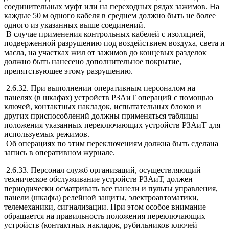
соединительных муфт или на переходных рядах зажимов. На
каждые 50 м одного кабеля в среднем должно быть не более
одного из указанных выше соединений.
В случае применения контрольных кабелей с изоляцией,
подверженной разрушению под воздействием воздуха, света и
масла, на участках жил от зажимов до концевых разделок
должно быть нанесено дополнительное покрытие,
препятствующее этому разрушению.
2.6.32. При выполнении оперативным персоналом на
панелях (в шкафах) устройств РЗАиТ операций с помощью
ключей, контактных накладок, испытательных блоков и
других приспособлений должны применяться таблицы
положения указанных переключающих устройств РЗАиТ для
используемых режимов.
Об операциях по этим переключениям должна быть сделана
запись в оперативном журнале.
2.6.33. Персонал служб организаций, осуществляющий
техническое обслуживание устройств РЗАиТ, должен
периодически осматривать все панели и пульты управления,
панели (шкафы) релейной защиты, электроавтоматики,
телемеханики, сигнализации. При этом особое внимание
обращается на правильность положения переключающих
устройств (контактных накладок, рубильников ключей