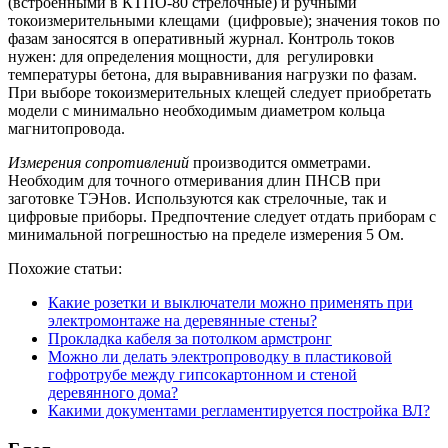
(встроенными в КТПО-80 стрелочные) и ручными
токоизмерительными клещами (цифровые); значения токов по
фазам заносятся в оперативный журнал. Контроль токов
нужен: для определения мощности, для регулировки
температуры бетона, для выравнивания нагрузки по фазам.
При выборе токоизмерительных клещей следует приобретать
модели с минимально необходимым диаметром кольца
магнитопровода.
Измерения сопротивлений
производится омметрами.
Необходим для точного отмеривания длин ПНСВ при
заготовке ТЭНов. Используются как стрелочные, так и
цифровые приборы. Предпочтение следует отдать приборам с
минимальной погрешностью на пределе измерения 5 Ом.
Похожие статьи:
Какие розетки и выключатели можно применять при
электромонтаже на деревянные стены?
Прокладка кабеля за потолком армстронг
Можно ли делать электропроводку в пластиковой
гофротрубе между гипсокартонном и стеной
деревянного дома?
Какими документами регламентируется постройка ВЛ?