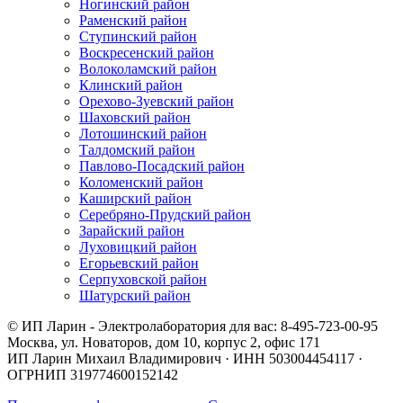
Ногинский район
Раменский район
Ступинский район
Воскресенский район
Волоколамский район
Клинский район
Орехово-Зуевский район
Шаховский район
Лотошинский район
Талдомский район
Павлово-Посадский район
Коломенский район
Каширский район
Серебряно-Прудский район
Зарайский район
Луховицкий район
Егорьевский район
Серпуховской район
Шатурский район
© ИП Ларин - Электролаборатория для вас: 8-495-723-00-95
Москва, ул. Новаторов, дом 10, корпус 2, офис 171
ИП Ларин Михаил Владимирович · ИНН 503004454117 ·
ОГРНИП 319774600152142