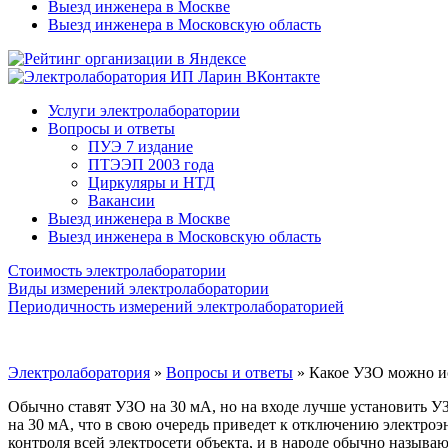
Выезд инженера в Москве
Выезд инженера в Московскую область
Услуги электролаборатории
Вопросы и ответы
ПУЭ 7 издание
ПТЭЭП 2003 года
Циркуляры и НТД
Вакансии
Выезд инженера в Москве
Выезд инженера в Московскую область
Стоимость электролаборатории
Виды измерений электролаборатории
Периодичность измерений электролабораторией
Электролаборатория
»
Вопросы и ответы
»
Какое УЗО можно ис
Обычно ставят УЗО на 30 мА, но на входе лучше установить У
на 30 мА, что в свою очередь приведет к отключению электроэ
контроля всей электросети объекта, и в народе обычно назыв