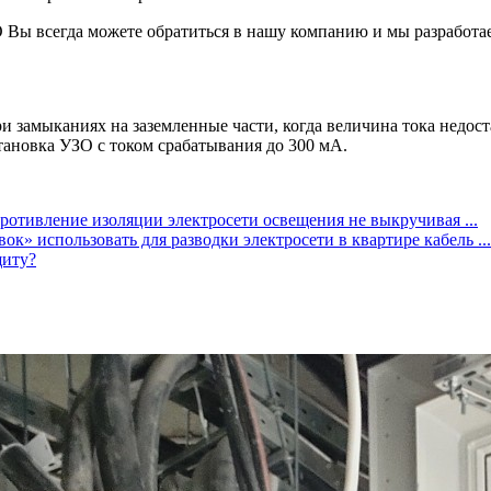
О Вы всегда можете обратиться в нашу компанию и мы разработа
и замыканиях на заземленные части, когда величина тока недос
становка УЗО с током срабатывания до 300 мА.
ротивление изоляции электросети освещения не выкручивая ...
к» использовать для разводки электросети в квартире кабель ...
щиту?