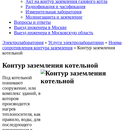
Акт на контур заземления газового котла
Радиофикация и часофикация
Измерительная лаборатория
Молниезащита и заземление
Вопросы и ответы
Выезд инженера в Москве
Выезд инженера в Московскую область
Электролаборатория
»
Услуги электролаборатории
»
Норма
сопротивления контура заземления
»
Контур заземления
котельной
Контур заземления котельной
Под котельной
понимают
сооружение, или
комплекс зданий, в
котором
производится
нагрев
теплоносителя, как
правило, воды, для
последующего
перемещения в