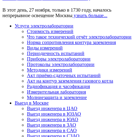
В этот день, 27 ноября, только в 1730 году, началось
непрерывное освещение Москвы
узнать больше...
Услуги электролаборатории
Стоимость измерений
Что такое технический отчёт электролаборатории
Норма сопротивления контура заземления
Виды измерений
Периодичность испытаний
Приборы электролаборатории
Протоколы электролаборатории
Методики измерений
Акт приёмо-сдаточных испытаний
Акт на контур заземления газового котла
Радиофикация и часофикация
Измерительная лаборатория
Молниезащита и заземление
Выезд в Москве
Выезд инженера в ЦАО
Выезд инженера в ЮЗАО
Выезд инженера в ЮАО
Выезд инженера в ЗАО
Выезд инженера в САО
Выезд инженера в СЗАО