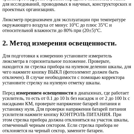
для исследований, проводимых в научных, конструкторских и
проектных организациях.
Люксметр предназначен для эксплуатации при температуре
окружающего воздуха от минус 10°С до плюс 35°С и
относительной влажности до 80% при (20±5)°С.
2. Метод измерения освещенности.
Для подготовки к измерению установите измеритель
люксметра в горизонтальное положение. Проверьте,
находится ли стрелка прибора на нулевом делении шкалы, для
чего нажмите кнопку ВЫКЛ (фотоэлемент должен быть
отключен). В случае необходимости с помощью корректора
установите стрелку на нулевую отметку шкалы.
Перед
измерением освещенности
в диапазонах, где работает
усилитель, то есть от 0.1 до 10 lx без насадок и от 2 до 100 lx с
насадками КМ, проверьте напряжение батарей питания и
установку нуля. Для проверки напряжения батарей питания
усилителя нажмите кнопку КОНТРОЛЬ ПИТАНИЯ. При
этом стрелка прибора должна отклоняться на участок шкалы,
отмеченный черным сектором. Если стрелка прибора не
отклоняется на черный сектор, замените батареи.