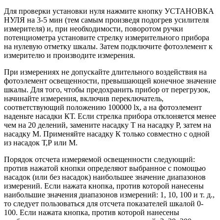
Для проверки установки нуля нажмите кнопку УСТАНОВКА
НУЛЯ на 3-5 мин (тем самым произведя подогрев усилителя
измерителя) и, при необходимости, поворотом ручки
потенциометра установите стрелку измерительного прибора
на нулевую отметку шкалы. Затем подключите фотоэлемент к
измерителю и производите измерения.
При измерениях не допускайте длительного воздействия на
фотоэлемент освещенности, превышающей конечное значение
шкалы. Для того, чтобы предохранить прибор от перегрузок,
начинайте измерения, включив переключатель,
соответствующий положению 100000 lx, а на фотоэлемент
наденьте насадки КТ. Если стрелка прибора отклоняется менее
чем на 20 делений, замените насадку Т на насадку Р, затем на
насадку М. Применяйте насадку К только совместно с одной
из насадок Т,Р или М.
Порядок отсчета измеряемой освещенности следующий:
против нажатой кнопки определяют выбранное с помощью
насадок (или без насадок) наибольшее значение диапазонов
измерений. Если нажата кнопка, против которой нанесены
наибольшие значения диапазонов измерений: 1, 10, 100 и т. д.,
то следует пользоваться для отсчета показателей шкалой 0-
100. Если нажата кнопка, против которой нанесены