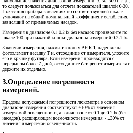
наибольшие значения диапазонов измерений: 3, 30, 300 и т. д.,
то следует пользоваться для отсчета показателей шкалой 0-30.
Показания прибора в делениях по соответствующей шкале
умножают на общий номинальный коэффициент ослабления,
зависящий от применяемых насадок.
Измерения в диапазоне 0.1-0.2 lx без насадок производите по
шкале 100 при нажатой кнопке диапазона измерений 0.2-1 lx.
Закончив измерения, нажмите кнопку ВЫКЛ, наденьте на
фотоэлемент насадку Т и, отсоединив от измерителя, уложите
его в крышку футляра. Если измерения производятся с
перерывом более 7 дней, отсоедините батареи от измерителя и
держите их отдельно.
3.Определение погрешности
измерений.
Пределы допускаемой погрешности люксметра в основном
диапазоне измерений соответствуют ±10% от значения
измеряемой освещенности, а в диапазоне от 0.1 до 0.2 lx (без
насадок), расширяющем возможности измерения, - ±30% от
значения измеряемой освещенности.