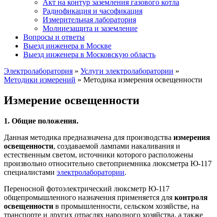
Акт на контур заземления газового котла
Радиофикация и часофикация
Измерительная лаборатория
Молниезащита и заземление
Вопросы и ответы
Выезд инженера в Москве
Выезд инженера в Московскую область
Электролаборатория
»
Услуги электролаборатории
»
Методики измерений
»
Методика измерения освещенности
Измерение освещенности
1. Общие положения.
Данная методика предназначена для производства
измерения
освещенности
, создаваемой лампами накаливания и
естественным светом, источники которого расположены
произвольно относительно светоприемника люксметра Ю-117
специалистами
электролаборатории
.
Переносной фотоэлектрический люксметр Ю-117
общепромышленного назначения применяется для
контроля
освещенности
в промышленности, сельском хозяйстве, на
транспорте и других отраслях народного хозяйства, а также