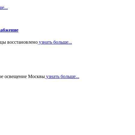
е...
набжение
ицы восстановлено
узнать больше...
вное освещение Москвы
узнать больше...