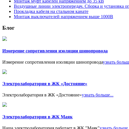
Монтаж муфт кабелей напряжением до 35 кВ
Воздушные линии электропередач. Сборка и установка о
Прокладка кабеля на стальном канате
Монтаж выключателей напряжением выше 1000В
Блог
Измерение сопротивления изоляции шинопровода
Измерение сопротивления изоляции шинопровода
узнать больше
Электролаборатория в ЖК «Достояние»
Электролаборатория в ЖК «Достояние»
узнать больше...
Электролаборатория в ЖК Маяк
Наша электролаборатория работает в ЖК "Маяк"
узнать больше.