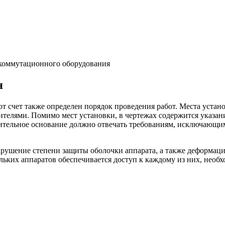
коммутационного оборудования
я
от счет также определен порядок проведения работ. Места устан
телями. Помимо мест установки, в чертежах содержится указан
ительное основание должно отвечать требованиям, исключающи
нарушение степени защиты оболочки аппарата, а также деформац
ольких аппаратов обеспечивается доступ к каждому из них, нео