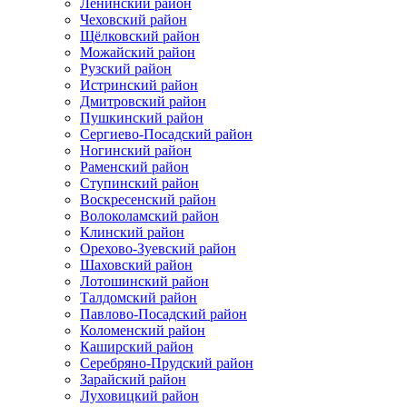
Ленинский район
Чеховский район
Щёлковский район
Можайский район
Рузский район
Истринский район
Дмитровский район
Пушкинский район
Сергиево-Посадский район
Ногинский район
Раменский район
Ступинский район
Воскресенский район
Волоколамский район
Клинский район
Орехово-Зуевский район
Шаховский район
Лотошинский район
Талдомский район
Павлово-Посадский район
Коломенский район
Каширский район
Серебряно-Прудский район
Зарайский район
Луховицкий район