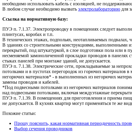
необходимо использовать кабель с изоляцией, не поддерживающ
В любом случае необходимо вызвать
электролабораторию
для з
Ссылка на нормативную базу:
ПУЭ п. 7.1.37. Электропроводку в помещениях следует выполня
плинтусах, коробах и т.п.
В технических этажах, подпольях, неотапливаемых подвалах, 
В зданиях со строительными конструкциями, выполненными из 
перекрытий, под штукатуркой, в слое подготовки пола или в
несменяемой замоноличенной прокладки проводов в панелях с
стыках панелей при монтаже зданий, не допускается.
ПУЭ п. 7.1.38. Электрические сети, прокладываемые за непро
потолками и в пустотах перегородок из горючих материалов в 
негорючих материалов* - в выполненных из негорючих материа
замены проводов и кабелей.
*Под подвесными потолками из негорючих материалов понимаю
над подвесными потолками, включая междуэтажные перекрытия
ПУЭ п. 7.1.39. В помещениях для приготовления и приема пищ
не допускается. В кухнях квартир могут применяться те же ви
Похожие статьи:
Прошу пояснить, какая нормативная периодичность пров
Выбор сечения проводников