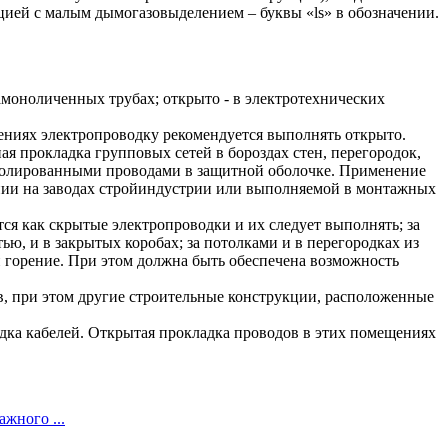
яцией с малым дымогазовыделением – буквы «ls» в обозначении.
амоноличенных трубах; открыто - в электротехнических
ениях электропроводку рекомендуется выполнять открыто.
 прокладка групповых сетей в бороздах стен, перегородок,
 изолированными проводами в защитной оболочке. Применение
нии на заводах стройиндустрии или выполняемой в монтажных
ся как скрытые электропроводки и их следует выполнять; за
ю, и в закрытых коробах; за потолками и в перегородках из
и горение. При этом должна быть обеспечена возможность
, при этом другие строительные конструкции, расположенные
адка кабелей. Открытая прокладка проводов в этих помещениях
жного ...