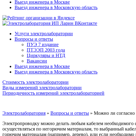
Выезд инженера в Москве
Выезд инженера в Московскую область
Услуги электролаборатории
Вопросы и ответы
ПУЭ 7 издание
ПТЭЭП 2003 года
Циркуляры и НТД
Вакансии
Выезд инженера в Москве
Выезд инженера в Московскую область
Стоимость электролаборатории
Виды измерений электролаборатории
Периодичность измерений электролабораторией
Электролаборатория
»
Вопросы и ответы
»
Можно ли согласно 
Электропроводку можно делать любым кабелем необходимого сече
осуществляться по негорючим материалам, то выбранный кабе
горючим материалам (например, дерево), или если необходимо