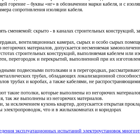
ей горение – буквы «нг» в обозначении марки кабеля, и с изол
амера сопротивления изоляции кабеля.
ть сменяемой: скрыто - в каналах строительных конструкций, з
чердаках, вентиляционных камерах, сырых и особо сырых помещ
негорючих материалов, допускается несменяемая замоноличенная
 пустотах строительных конструкций, выполняемая кабелем или
тен, перегородок и перекрытий, выполненной при их изготовле
ходными подвесными потолками и в перегородках, рассматривают
металлических трубах, обладающих локализационной способность
лов трубах и коробах, а также кабелями, не распространяющим
т такие потолки, которые выполнены из негорючих материалов
, так же выполнены из негорючих материалов.
и, за исключением кухонь квартир, допускается открытая прокл
ды электропроводок, что и в жилыхкомнатах и коридорах
едения эксплуатационных испытаний электроустановок многоэта