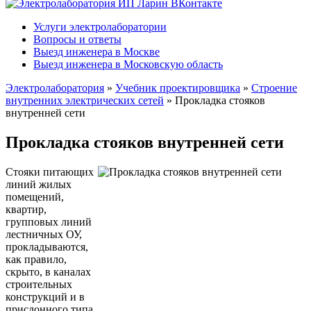
Услуги электролаборатории
Вопросы и ответы
Выезд инженера в Москве
Выезд инженера в Московскую область
Электролаборатория
»
Учебник проектировщика
»
Строение
внутренних электрических сетей
»
Прокладка стояков
внутренней сети
Прокладка стояков внутренней сети
Стояки питающих
линий жилых
помещений,
квартир,
групповых линий
лестничных ОУ,
прокладываются,
как правило,
скрыто, в каналах
строительных
конструкций и в
прислонного типа