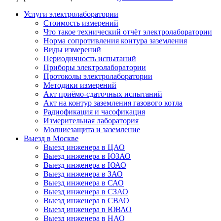
Услуги электролаборатории
Стоимость измерений
Что такое технический отчёт электролаборатории
Норма сопротивления контура заземления
Виды измерений
Периодичность испытаний
Приборы электролаборатории
Протоколы электролаборатории
Методики измерений
Акт приёмо-сдаточных испытаний
Акт на контур заземления газового котла
Радиофикация и часофикация
Измерительная лаборатория
Молниезащита и заземление
Выезд в Москве
Выезд инженера в ЦАО
Выезд инженера в ЮЗАО
Выезд инженера в ЮАО
Выезд инженера в ЗАО
Выезд инженера в САО
Выезд инженера в СЗАО
Выезд инженера в СВАО
Выезд инженера в ЮВАО
Выезд инженера в НАО