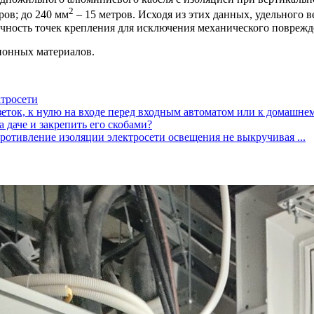
2
ров; до 240 мм
– 15 метров. Исходя из этих данных, удельного 
ность точек крепления для исключения механического поврежде
ионных материалов.
ктросети
еток, к нулю на входе перед входным автоматом или к домашнему
 даче и закрепить его скобами?
ротивление изоляции электросети освещения не выкручивая ...