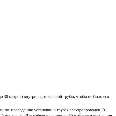
 30 метров) внутри вертикальной трубы, чтобы не было его
ции по проведению установки в трубах электропроводок. В
2
й прокладке. Для кабеля сечением до 50 мм
точки крепления