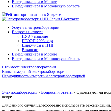
Выезд инженера в Москве
Выезд инженера в Московскую область
Услуги электролаборатории
Вопросы и ответы
ПУЭ 7 издание
ПТЭЭП 2003 года
Циркуляры и НТД
Вакансии
Выезд инженера в Москве
Выезд инженера в Московскую область
Стоимость электролаборатории
Виды измерений электролаборатории
Периодичность измерений электролабораторией
Электролаборатория
»
Вопросы и ответы
»
Существуют ли норм
повре
Для данного случая целесообразно использовать рекомендации
инструкции приведены расстояния между точками крепления о