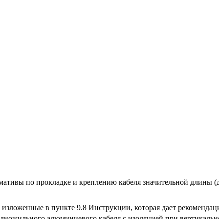
ативы по прокладке и креплению кабеля значительной длины (до
, изложенные в пункте 9.8 Инструкции, которая дает рекоменда
дножильного алюминиевого кабеля с изоляцией при вертикально