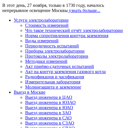
В этот день, 27 ноября, только в 1730 году, началось
непрерывное освещение Москвы
узнать больше...
Услуги электролаборатории
Стоимость измерений
Что такое технический отчёт электролаборатории
Норма сопротивления контура заземления
Виды измерений
Периодичность испытаний
Приборы электролаборатории
Протоколы электролаборатории
Методики измерений
Акт приёмо-сдаточных испытаний
Акт на контур заземления газового котла
Радиофикация и часофикация
Измерительная лаборатория
Молниезащита и заземление
Выезд в Москве
Выезд инженера в ЦАО
Выезд инженера в ЮЗАО
Выезд инженера в ЮАО
Выезд инженера в ЗАО
Выезд инженера в САО
Выезд инженера в СЗАО