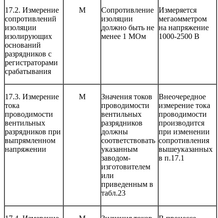
17.2. Измерение
М
Сопротивление
Измеряется
сопротивлений
изоляции
мегаомметром
изоляции
должно быть не
на напряжение
изолирующих
менее 1 МОм
1000-2500 В
оснований
разрядников с
регистраторами
срабатывания
17.3. Измерение
М
Значения токов
Внеочередное
тока
проводимости
измерение тока
проводимости
вентильных
проводимости
вентильных
разрядников
производится
разрядников при
должны
при изменении
выпрямленном
соответствовать
сопротивления
напряжении
указанным
вышеуказанных
заводом-
в п.17.1
изготовителем
или
приведенным в
табл.23