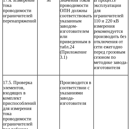
17.4. Измерение
М
Значения токов
В процессе
тока
проводимости
эксплуатации
проводимости
ОПН должны
для
ограничителей
соответствовать
ограничителей
перенапряжений
указанным
110 и 220 кВ
заводом-
измерения
изготовителем
рекомендуется
или
производить без
приведенным в
отключения от
табл.24
сети ежегодно
(Приложение
перед грозовым
3.1)
сезоном по
методике завода-
изготовителя
17.5. Проверка
Производится в
элементов,
соответствии с
входящих в
указаниями
комплект
завода-
приспособлений
изготовителя
для измерения
тока
проводимости
ограничителей