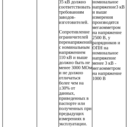
35 кВ должно
номинальное
соответствовать
напряжение3 кВ
требованиям
и выше
заводов-
измерения
изготовителей.
производятся
мегаомметром
Сопротивление
на напряжение
ограничителей
2500 В, у
перенапряжений
разрядников и
с номинальным
ОПН на
напряжением
номинальное
110 кВ и выше
напряжение
должно быть не
менее 3 кВ -
менее 3000 МОм
мегаомметром
и не должно
на напряжение
отличаться
1000 В
более чем на
±30% от
данных,
приведенных в
паспорте или
полученных при
предыдущих
измерениях в
эксплуатации.