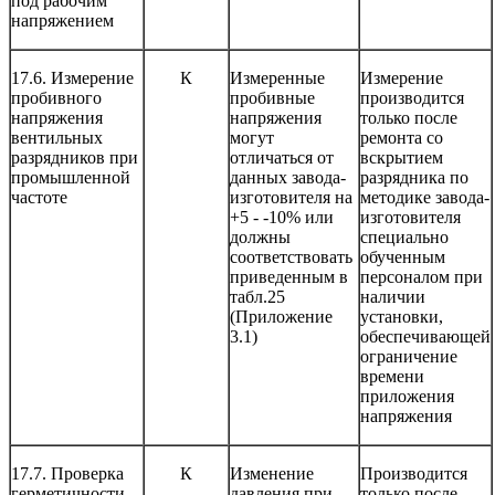
под рабочим
напряжением
17.6. Измерение
К
Измеренные
Измерение
пробивного
пробивные
производится
напряжения
напряжения
только после
вентильных
могут
ремонта со
разрядников при
отличаться от
вскрытием
промышленной
данных завода-
разрядника по
частоте
изготовителя на
методике завода-
+5 - -10% или
изготовителя
должны
специально
соответствовать
обученным
приведенным в
персоналом при
табл.25
наличии
(Приложение
установки,
3.1)
обеспечивающей
ограничение
времени
приложения
напряжения
17.7. Проверка
К
Изменение
Производится
герметичности
давления при
только после