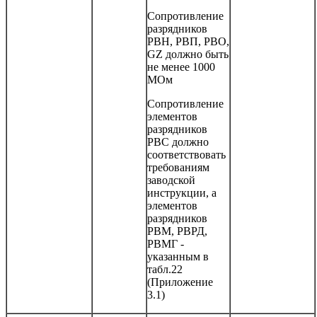
Сопротивление
разрядников
РВН, РВП, РВО,
GZ должно быть
не менее 1000
МОм
Сопротивление
элементов
разрядников
РВС должно
соответствовать
требованиям
заводской
инструкции, а
элементов
разрядников
РВМ, РВРД,
РВМГ -
указанным в
табл.22
(Приложение
3.1)