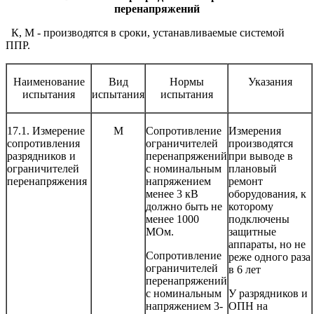
перенапряжений
К, М - производятся в сроки, устанавливаемые системой
ППР.
Наименование
Вид
Нормы
Указания
испытания
испытания
испытания
17.1. Измерение
М
Сопротивление
Измерения
сопротивления
ограничителей
производятся
разрядников и
перенапряжений
при выводе в
ограничителей
с номинальным
плановый
перенапряжения
напряжением
ремонт
менее 3 кВ
оборудования, к
должно быть не
которому
менее 1000
подключены
МОм.
защитные
аппараты, но не
Сопротивление
реже одного раза
ограничителей
в 6 лет
перенапряжений
с номинальным
У разрядников и
напряжением 3-
ОПН на