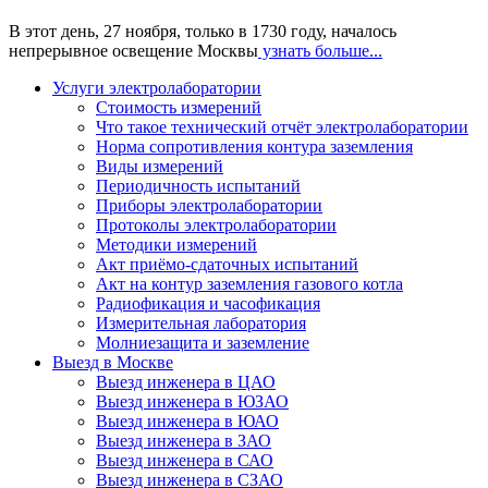
В этот день, 27 ноября, только в 1730 году, началось
непрерывное освещение Москвы
узнать больше...
Услуги электролаборатории
Стоимость измерений
Что такое технический отчёт электролаборатории
Норма сопротивления контура заземления
Виды измерений
Периодичность испытаний
Приборы электролаборатории
Протоколы электролаборатории
Методики измерений
Акт приёмо-сдаточных испытаний
Акт на контур заземления газового котла
Радиофикация и часофикация
Измерительная лаборатория
Молниезащита и заземление
Выезд в Москве
Выезд инженера в ЦАО
Выезд инженера в ЮЗАО
Выезд инженера в ЮАО
Выезд инженера в ЗАО
Выезд инженера в САО
Выезд инженера в СЗАО