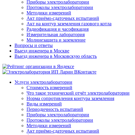
Приборы электролаборатории
Протоколы электролаборатории
Методики измерений
Акт приёмо-сдаточных испытаний
Акт на контур заземления газового котла
Радиофикация и часофикация
Измерительная лаборатория
Молниезащита и заземление
Вопросы и ответы
Выезд инженера в Москве
Выезд инженера в Московскую область
Услуги электролаборатории
Стоимость измерений
Что такое технический отчёт электролаборатории
Норма сопротивления контура заземления
Виды измерений
Периодичность испытаний
Приборы электролаборатории
Протоколы электролаборатории
Методики измерений
Акт приёмо-сдаточных испытаний