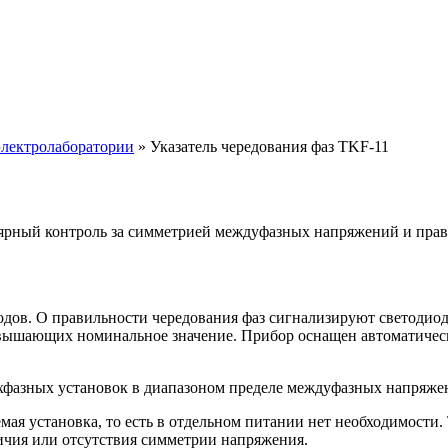
лектролаборатории
»
Указатель чередования фаз TKF-11
лярный контроль за симметрией междуфазных напряжений и пра
дов. О правильности чередования фаз сигнализируют светодио
превышающих номинальное значение. Прибор оснащен автоматиче
хфазных установок в диапазоном пределе междуфазных напряжен
ая установка, то есть в отдельном питании нет необходимости.
личия или отсутствия симметрии напряжения.