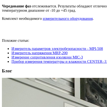
Чередование фаз
отслеживается. Результаты обладают отлично
температурном диапазоне от -10 до +45 град.
Комплект необходимого
измерительного оборудования
.
Похожие статьи:
Измеритель параметров электробезопасности - MPI-508
Измеритель напряжения MRP-200
Измерение сопротивления изоляции MIC-3
Прибор измерения температуры и влажности CENTER–3
Блог