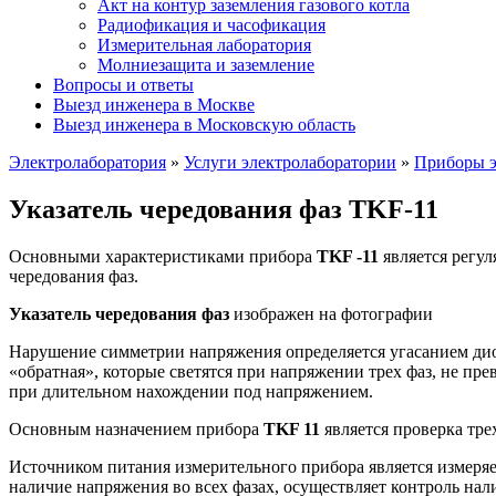
Акт на контур заземления газового котла
Радиофикация и часофикация
Измерительная лаборатория
Молниезащита и заземление
Вопросы и ответы
Выезд инженера в Москве
Выезд инженера в Московскую область
Электролаборатория
»
Услуги электролаборатории
»
Приборы э
Указатель чередования фаз TKF-11
Основными характеристиками прибора
TKF -11
является регу
чередования фаз.
Указатель чередования фаз
изображен на фотографии
Нарушение симметрии напряжения определяется угасанием дио
«обратная», которые светятся при напряжении трех фаз, не 
при длительном нахождении под напряжением.
Основным назначением прибора
TKF 11
является проверка тре
Источником питания измерительного прибора является измеряем
наличие напряжения во всех фазах, осуществляет контроль на