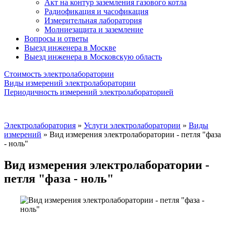
Акт на контур заземления газового котла
Радиофикация и часофикация
Измерительная лаборатория
Молниезащита и заземление
Вопросы и ответы
Выезд инженера в Москве
Выезд инженера в Московскую область
Стоимость электролаборатории
Виды измерений электролаборатории
Периодичность измерений электролабораторией
Электролаборатория
»
Услуги электролаборатории
»
Виды
измерений
»
Вид измерения электролаборатории - петля "фаза
- ноль"
Вид измерения электролаборатории -
петля "фаза - ноль"