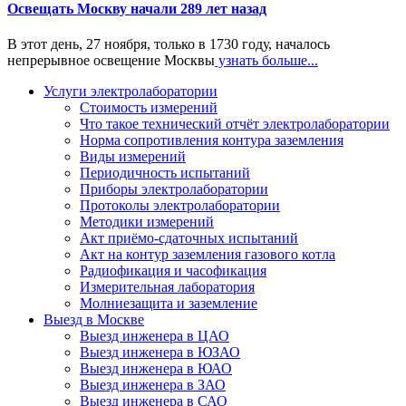
Освещать Москву начали 289 лет назад
В этот день, 27 ноября, только в 1730 году, началось
непрерывное освещение Москвы
узнать больше...
Услуги электролаборатории
Стоимость измерений
Что такое технический отчёт электролаборатории
Норма сопротивления контура заземления
Виды измерений
Периодичность испытаний
Приборы электролаборатории
Протоколы электролаборатории
Методики измерений
Акт приёмо-сдаточных испытаний
Акт на контур заземления газового котла
Радиофикация и часофикация
Измерительная лаборатория
Молниезащита и заземление
Выезд в Москве
Выезд инженера в ЦАО
Выезд инженера в ЮЗАО
Выезд инженера в ЮАО
Выезд инженера в ЗАО
Выезд инженера в САО