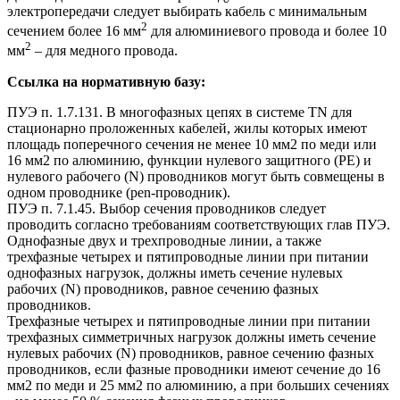
электропередачи следует выбирать кабель с минимальным
2
сечением более 16 мм
для алюминиевого провода и более 10
2
мм
– для медного провода.
Ссылка на нормативную базу:
ПУЭ п. 1.7.131. В многофазных цепях в системе TN для
стационарно проложенных кабелей, жилы которых имеют
площадь поперечного сечения не менее 10 мм2 по меди или
16 мм2 по алюминию, функции нулевого защитного (РЕ) и
нулевого рабочего (N) проводников могут быть совмещены в
одном проводнике (pen-проводник).
ПУЭ п. 7.1.45. Выбор сечения проводников следует
проводить согласно требованиям соответствующих глав ПУЭ.
Однофазные двух и трехпроводные линии, а также
трехфазные четырех и пятипроводные линии при питании
однофазных нагрузок, должны иметь сечение нулевых
рабочих (N) проводников, равное сечению фазных
проводников.
Трехфазные четырех и пятипроводные линии при питании
трехфазных симметричных нагрузок должны иметь сечение
нулевых рабочих (N) проводников, равное сечению фазных
проводников, если фазные проводники имеют сечение до 16
мм2 по меди и 25 мм2 по алюминию, а при больших сечениях