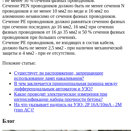
- не менее 50 % сечения фазных проводников.
Сечение РЕN проводников должно быть не менее сечения N
проводников и не менее 10 мм2 по меди и 16 мм2 по
алюминию независимо от сечения фазных проводников.
Сечение РЕ проводников должно равняться сечению фазных
при сечении последних до 16 мм2, 16 мм2 при сечении
фазных проводников от 16 до 35 мм2 и 50 % сечения фазных
проводников при больших сечениях.
Сечение РЕ проводников, не входящих в состав кабеля,
должно быть не менее 2,5 мм2 - при наличии механической
защиты и 4 мм2 - при ее отсутствии.
Похожие статьи:
Существует ли распоряжение, запрещающее
использование ламп накаливания?
В чем заключается принципиальная разница между
дифференциальным автоматом и УЗО?
Какие проводят электрические измерения при
интенсификации набора прочности бетона?
На что указывает надпись на УЗО: 2P 16A/10mA - 2М
(тип АС)?
Блог