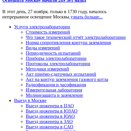
Освещать Москву начали 289 лет назад
В этот день, 27 ноября, только в 1730 году, началось
непрерывное освещение Москвы
узнать больше...
Услуги электролаборатории
Стоимость измерений
Что такое технический отчёт электролаборатории
Норма сопротивления контура заземления
Виды измерений
Периодичность испытаний
Приборы электролаборатории
Протоколы электролаборатории
Методики измерений
Акт приёмо-сдаточных испытаний
Акт на контур заземления газового котла
Радиофикация и часофикация
Измерительная лаборатория
Молниезащита и заземление
Выезд в Москве
Выезд инженера в ЦАО
Выезд инженера в ЮЗАО
Выезд инженера в ЮАО
Выезд инженера в ЗАО
Выезд инженера в САО