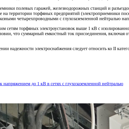
емники полевых гаражей, железнодорожных станций и разъездов
 на территории торфяных предприятий (электроприемники посел
хфазными четырехпроводными с глухозаземленной нейтралью нап
им сетям торфяных электроустановок выше 1 кВ с изолированно
овии, что суммарный емкостный ток присоединения, включая отв
 надежности электроснабжения следует относить ко II категори
ок напряжением до 1 кВ в сетях с глухозаземленной нейтралью